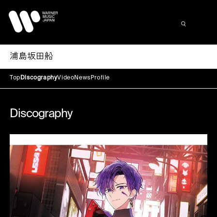
浦島坂田船
Top
Discography
Video
News
Profile
Discography