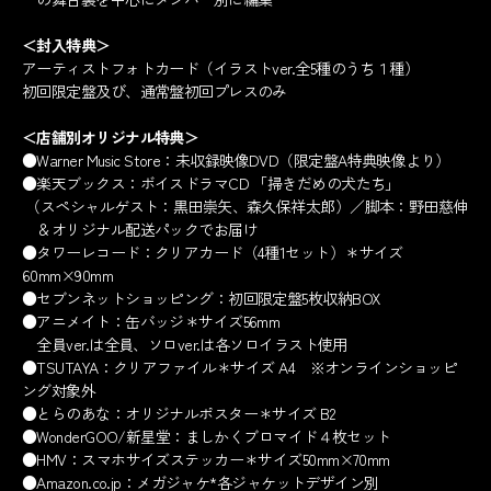
＜封入特典＞
アーティストフォトカード（イラストver.全5種のうち１種）
初回限定盤及び、通常盤初回プレスのみ
＜店舗別オリジナル特典＞
●Warner Music Store：未収録映像DVD（限定盤A特典映像より）
●楽天ブックス：ボイスドラマCD 「掃きだめの犬たち」
（スペシャルゲスト：黒田崇矢、森久保祥太郎）／脚本：野田慈伸
＆オリジナル配送パックでお届け
●タワーレコード：クリアカード（4種1セット）＊サイズ
60mm×90mm
●セブンネットショッピング：初回限定盤5枚収納BOX
●アニメイト：缶バッジ＊サイズ56mm
全員ver.は全員、ソロver.は各ソロイラスト使用
●TSUTAYA：クリアファイル＊サイズ A4 ※オンラインショッピ
ング対象外
●とらのあな：オリジナルポスター＊サイズ B2
●WonderGOO/新星堂：ましかくブロマイド４枚セット
●HMV：スマホサイズステッカー＊サイズ50mm×70mm
●Amazon.co.jp：メガジャケ*各ジャケットデザイン別