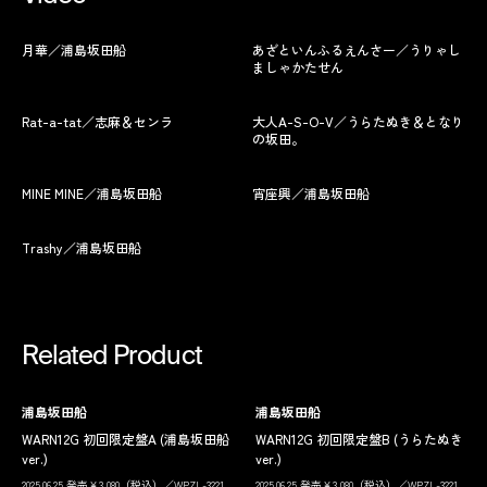
月華／浦島坂田船
あざといんふるえんさー／うりゃし
ましゃかたせん
Rat-a-tat／志麻＆センラ
大人A-S-O-V／うらたぬき＆となり
の坂田。
MINE MINE／浦島坂田船
宵座興／浦島坂田船
Trashy／浦島坂田船
Related Product
浦島坂田船
浦島坂田船
WARN12G 初回限定盤A (浦島坂田船
WARN12G 初回限定盤B (うらたぬき
ver.)
ver.)
2025.06.25 発売￥3,080（税込）／WPZL-3221
2025.06.25 発売￥3,080（税込）／WPZL-3221