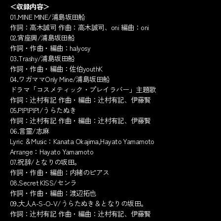
＜収録内容＞
01.MINE MINE/浦島坂田船
作詞：高木誠司 作曲：高木誠司、oni 編曲：oni
02.宵座興/浦島坂田船
作詞・作曲・編曲：halyosy
03.Trashy/浦島坂田船
作詞・作曲・編曲：佐伯youthK
04.ワガママOnly Mine/浦島坂田船
ドラマ「コスメティック・プレイラバー」主題歌
作詞：辻村有記 作曲・編曲：辻村有記、伊藤賢
05.P!P!P!P!/うらたぬき
作詞：辻村有記 作曲・編曲：辻村有記、伊藤賢
06.言霊/志麻
Lyric ＆Music：Kanata Okajima,Hayato Yamamoto
Arrange：Hayato Yamamoto
07.祝辞/となりの坂田。
作詞・作曲・編曲：内緒のピアス
08.Secret KISS/センラ
作詞・作曲・編曲：渡辺拓也
09.大人A-S-O-V/うらたぬき＆となりの坂田。
作詞：辻村有記 作曲・編曲：辻村有記、伊藤賢