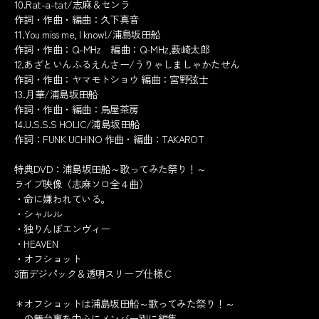
10.Rat-a-tat/志麻＆センラ
作詞・作曲・編曲：久下真音
11.You miss me, I know!/浦島坂田船
作詞・作曲：Q-MHz 編曲：Q-MHz,薮崎太郎
12.あざといんふるえんさー/うりゃしましゃかたせん
作詞・作曲：ヤマモトショウ 編曲：宮野弦士
13.月華/浦島坂田船
作詞・作曲・編曲：烏屋茶房
14.U.S.S.S HOLIC/浦島坂田船
作詞：FUNK UCHINO 作曲・編曲：TAKAROT
特典DVD：浦島坂田船～歌ってみた祭り！～
ライブ映像（志麻ソロ全４曲）
・命に嫌われている。
・シャルル
・独りんぼエンヴィー
・HEAVEN
・オフショット
3面デジパック＆透明スリーブ仕様 C
＊オフショットは浦島坂田船～歌ってみた祭り！～
の舞台裏を中心にメンバー別に編集