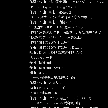
作詞・作曲：杉村優希 編曲：クレイジーウォウウォ!!
08.Tokyo Highway Driving/センラ
作詞・作曲・編曲：渡辺拓也
09.アナタサエ/うらたぬき＆となりの坂田。
作詞・作曲・編曲：内緒のピアス
10.独占フルスロットル/志麻＆センラ
作詞：浦島健太 作曲：浦島健太、新Q 編曲：新Q
11.秘密のプレイルーム。/浦島坂田船
作詞：SHIROSE(WHITE JAM)
作曲：SHIROSE(WHITE JAM), Dazsta
編曲：Dazsta, SHIROSE(WHITE JAM)
12.マスカレード
作詞 : Taiki Kudo
作曲 : Taiki Kudo, KENTZ
編曲 : KENTZ
13.Why?感情発表祭/浦島坂田船
作詞・作曲：れるりり
編曲：れるりり、とーず
14.薄紅/浦島坂田船
作詞・作曲：センラ 編曲：tepe (OTOIRO)
15.ラメグラデーション/浦島坂田船