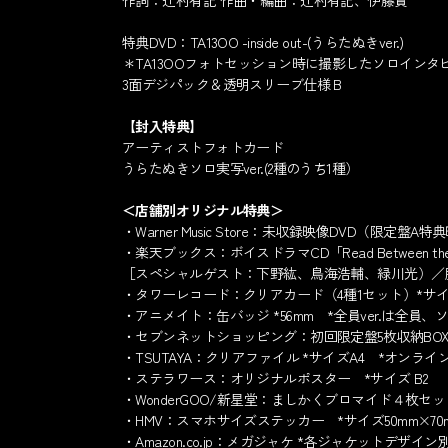
作詞：辻村有記 作曲・編曲：辻村有記、伊藤賢
特典DVD：TA13OO -inside out-(うらたぬきver.)
＊TA13OOフォトセッション時に撮影したソロイン
3面デジパック＆透明スリーブ仕様 B
【封入特典】
アーティストフォトカード
うらたぬきソロ実写ver.(2種のうち1種）
＜店舗別オリジナル特典＞
・Warner Music Store：未収録映像DVD（限定盤A
・楽天ブックス：ボイスドラマCD「Read Between t
［スペシャルゲスト：下野紘、鳥海浩輔、緑川光）／
・タワーレコード：クリアカード（4種1セット）*サイズ
・アニメイト：缶バッジ *56mm *全員ver.は全員、
・セブンネットショッピング：初回限定盤5枚収納BO
・TSUTAYA：クリアファイル *サイズA4 *オンラ
・ステラワース：オリジナルポスター *サイズ B2
・WonderGOO/新星堂：ましかくブロマイド４枚セッ
・HMV：スマホサイズステッカー *サイズ50mm×70
・Amazon.co.jp：メガジャケ *各ジャケットデザイン別