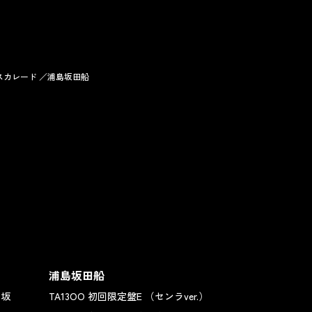
スカレード ／浦島坂田船
浦島坂田船
の坂
TA13OO 初回限定盤E （センラver.）