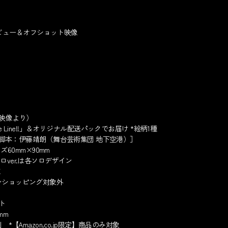
タビュー＆オフショット映像
特典映像より）
he Line!!」＆オリジナル配送パックでお届け *絵柄1種
脚本：伊藤靖朗（舞台芸術集団 地下空港）］
60mm×90mm
ソロver.は各ソロデザイン
X
インショッピング対象外
ト
mm
 *【Amazon.co.jp限定】商品のみ対象