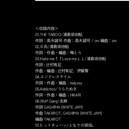
＜収録内容＞
01.THE TABOO/浦島坂田船
作詞：高木誠司 作曲：高木誠司 / oni 編曲：oni
02.火炎/浦島坂田船
作詞・作曲・編曲：梅とら
03.Hate me↑↑Love me↓↓/浦島坂田船
作詞 : 辻村有記
作曲・編曲 : 辻村有記、伊藤賢
04.エンドレステイル
作詞・作曲・編曲：halyosy
05.Addiction/うらたぬき
作詞・作曲・編曲：HIKARI
06.Wolf Gang/志麻
作詞 GASHIMA (WHITE JAM)
作曲 TAKAROT, GASHIMA (WHITE JAM)
編曲 TAKAROT
07.ヒットチューン/となりの坂田。