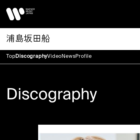
浦島坂田船
Top
Discography
Video
News
Profile
Discography