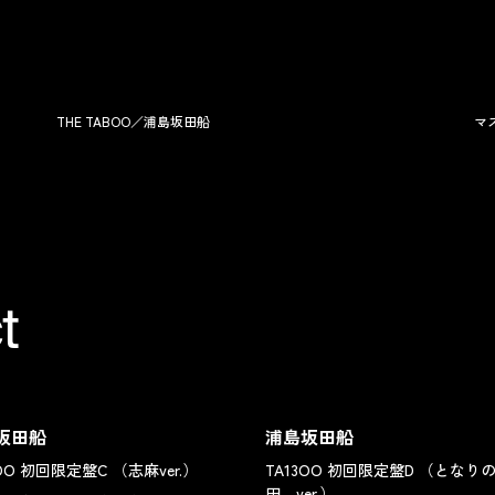
THE TABOO／浦島坂田船
マ
t
坂田船
浦島坂田船
3OO 初回限定盤C （志麻ver.）
TA13OO 初回限定盤D （となり
田。ver.）