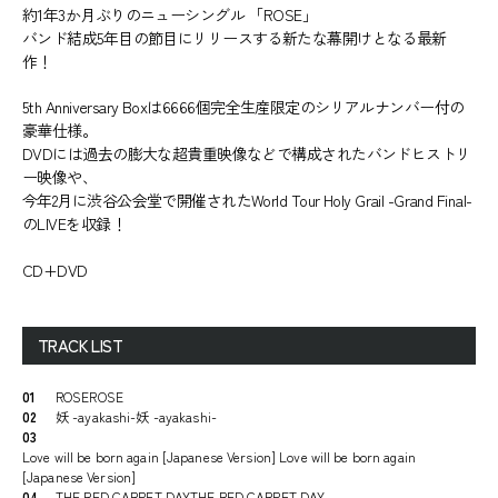
約1年3か月ぶりのニューシングル 「ROSE」
バンド結成5年目の節目にリリースする新たな幕開けとなる最新
作！
5th Anniversary Boxは6666個完全生産限定のシリアルナンバー付の
豪華仕様。
DVDには過去の膨大な超貴重映像などで構成されたバンドヒストリ
ー映像や、
今年2月に渋谷公会堂で開催されたWorld Tour Holy Grail -Grand Final-
のLIVEを収録！
CD+DVD
TRACK LIST
01
ROSEROSE
02
妖 -ayakashi-妖 -ayakashi-
03
Love will be born again [Japanese Version] Love will be born again
[Japanese Version]
04
THE RED CARPET DAYTHE RED CARPET DAY