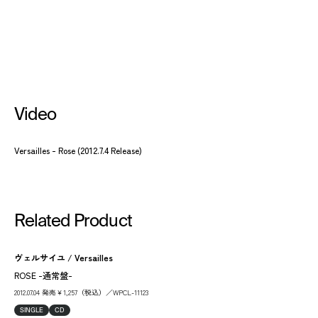
Video
Versailles - Rose (2012.7.4 Release)
Related Product
ヴェルサイユ / Versailles
ROSE -通常盤-
2012.07.04 発売￥1,257（税込）／WPCL-11123
SINGLE
CD