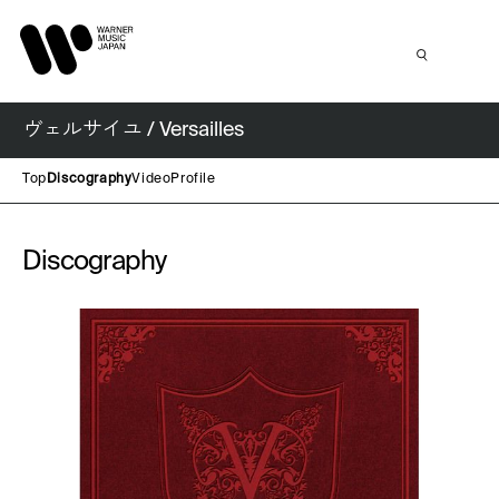
ヴェルサイユ / Versailles
Top
Discography
Video
Profile
Discography