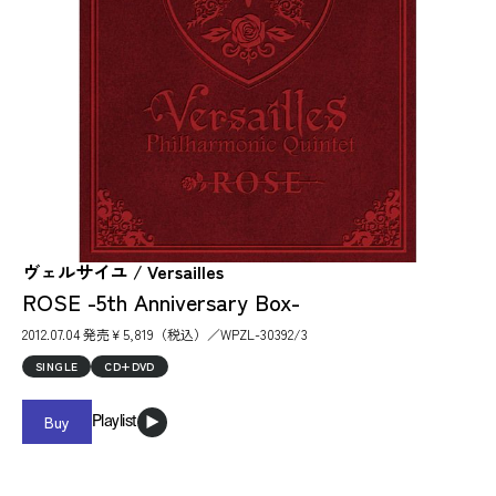
ヴェルサイユ / Versailles
ROSE -5th Anniversary Box-
2012.07.04 発売￥5,819（税込）／WPZL-30392/3
SINGLE
CD+DVD
Buy
Playlist