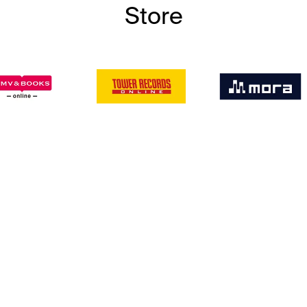
Store