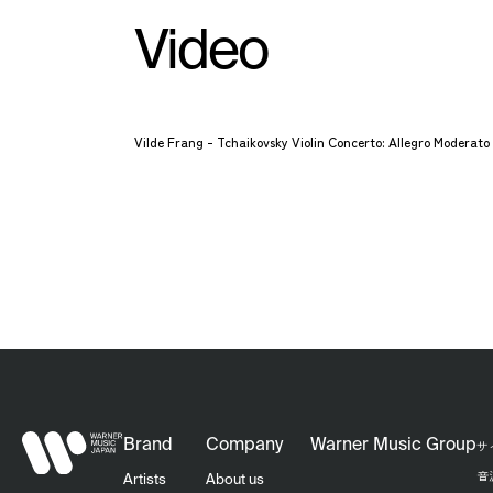
Video
Vilde Frang - Tchaikovsky Violin Concerto: Allegro Moderato
Brand
Company
Warner Music Group
サ
音
Artists
About us