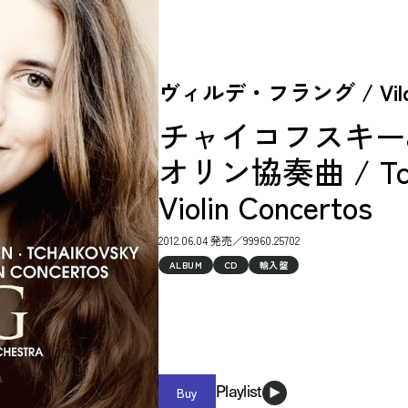
ヴィルデ・フラング / Vilde
チャイコフスキー
オリン協奏曲 / Tchai
Violin Concertos
2012.06.04 発売／99960.25702
ALBUM
CD
輸入盤
Buy
Playlist