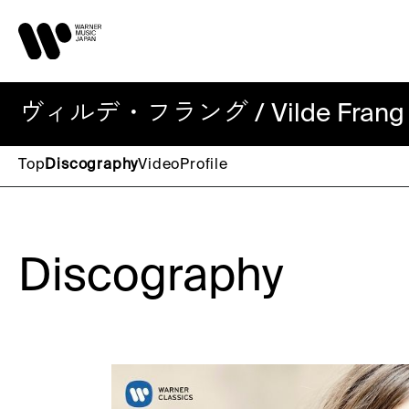
ヴィルデ・フラング / Vilde Frang
Top
Discography
Video
Profile
Discography