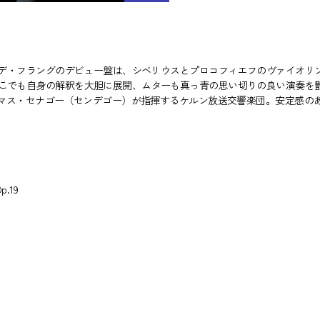
ィルデ・フラングのデビュー盤は、シベリウスとプロコフィエフのヴァイオリ
こでも自身の解釈を大胆に展開、ムターも真っ青の思い切りの良い演奏を
ーマス・セナゴー（センデゴー）が指揮するケルン放送交響楽団。安定感の
.19