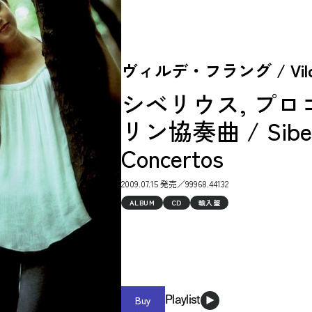
ヴィルデ・フラング / Vilde
シベリウス, プロ
リン協奏曲 / Sibelius
Concertos
2009.07.15 発売／99968.44132
ALBUM
CD
輸入盤
Buy
Playlist