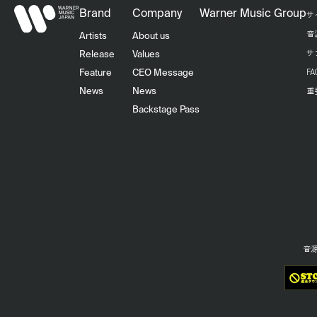
Brand
Company
Warner Music Group
サ
音
Artists
About us
サ
Release
Values
F
Feature
CEO Message
重
News
News
Backstage Pass
音