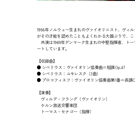
1986年ノルウェー生まれのヴァイオリニスト、ヴ
がその才能を認めたこともよくわかる大器ぶりで、こ
共演は1969年デンマーク生まれの中堅指揮者、ト
ートしています。
【収録曲】
● シベリウス：ヴァイオリン協奏曲ニ短調Op.47
● シベリウス：ユモレスク（3曲）
● プロコフィエフ：ヴァイオリン協奏曲第1番ニ長調Op
【演奏】
ヴィルデ・フラング（ヴァイオリン）
ケルン放送交響楽団
トーマス・セナゴー（指揮）