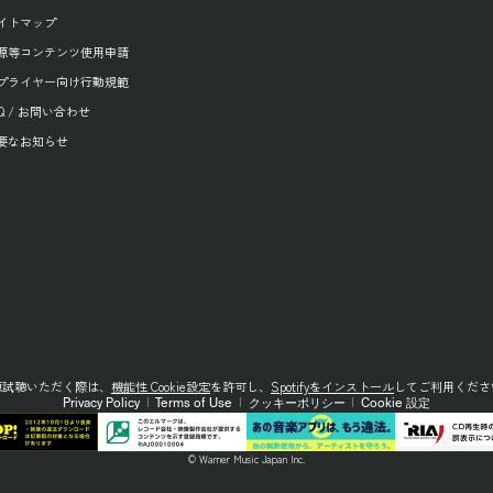
イトマップ
源等コンテンツ使用申請
プライヤー向け行動規範
AQ / お問い合わせ
要なお知らせ
源試聴いただく際は、
機能性 Cookie設定
を許可し、
Spotifyをインストール
してご利用くださ
Privacy Policy
|
Terms of Use
|
クッキーポリシー
|
Cookie 設定
© Warner Music Japan Inc.