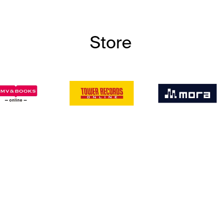
Store