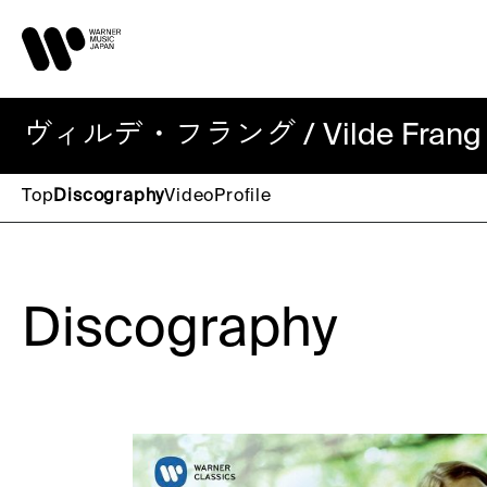
ヴィルデ・フラング / Vilde Frang
Top
Discography
Video
Profile
Discography