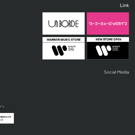
Link
Social Media
い。