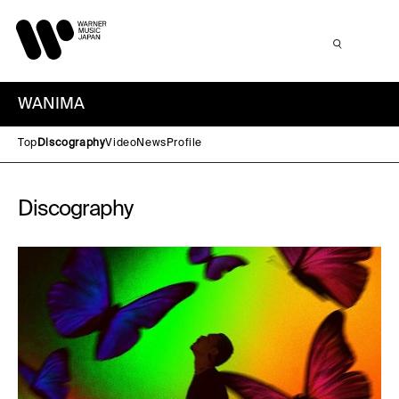
WANIMA
Top
Discography
Video
News
Profile
Discography