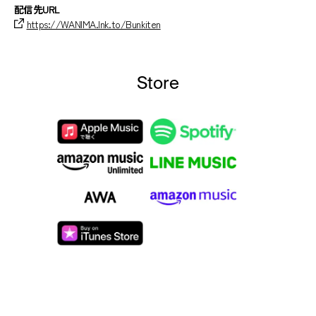
配信先URL
https://WANIMA.lnk.to/Bunkiten
Store