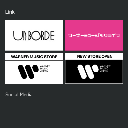
Link
Social Media