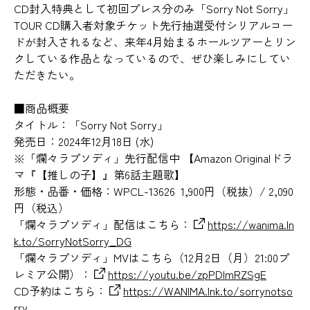
CD封入特典として初回プレス分のみ「Sorry Not Sorry」
TOUR CD購入者対象チケット先行抽選受付シリアルコー
ドが封入されるなど、来年4月始まるホールツアーとリン
クしている作品となっているので、ぜひ楽しみにしてい
ただきたい。
■商品概要
タイトル：「Sorry Not Sorry」
発売日：2024年12月18日 (水)
※「爛々ラプソディ」先行配信中 【Amazon Originalドラ
マ『【推しの子】』第6話主題歌】
形態・品番・価格：WPCL-13626 1,900円（税抜）/ 2,090
円（税込）
「爛々ラプソディ」配信はこちら：
https://wanima.ln
k.to/SorryNotSorry_DG
「爛々ラプソディ」MVはこちら（12月2日（月）21:00プ
レミア公開）：
https://youtu.be/zpPDlmRZSgE
CD予約はこちら：
https://WANIMA.lnk.to/sorrynotso
rry