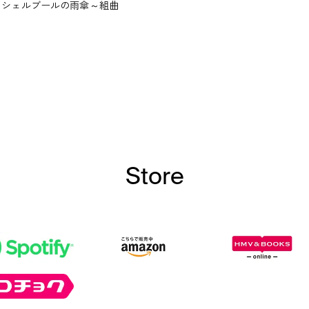
OURG / シェルブールの雨傘～組曲
Store