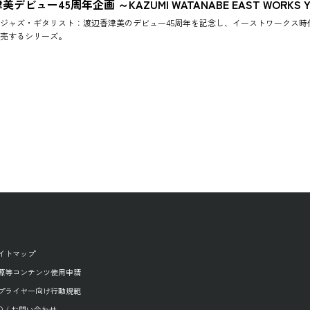
デビュー45周年企画 ～KAZUMI WATANABE EAST WORKS 
ジャズ・ギタリスト：渡辺香津美のデビュー45周年を記念し、イーストワークス時代（2
売するシリーズ。
イトマップ
源等コンテンツ使用申請
プライヤー向け行動規範
AQ / お問い合わせ