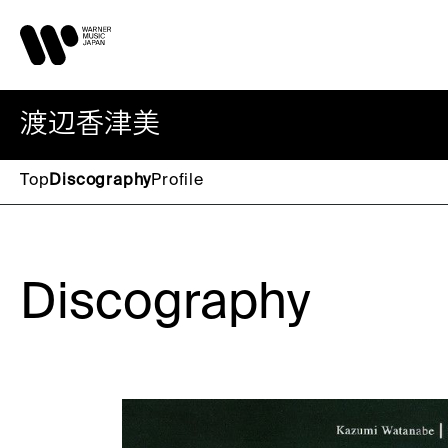
渡辺香津美
Top
Discography
Profile
Discography