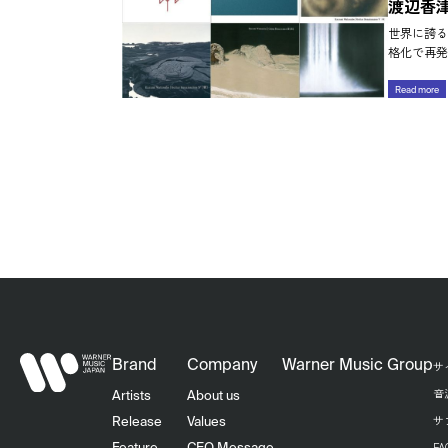
渡辺香津美
世界に誇る
格化で再発
Read more
Brand
Company
Warner Music Group
サ
音
Artists
About us
サ
Release
Values
F