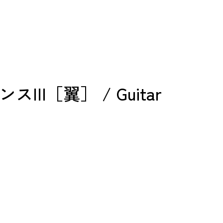
II［翼］ / Guitar