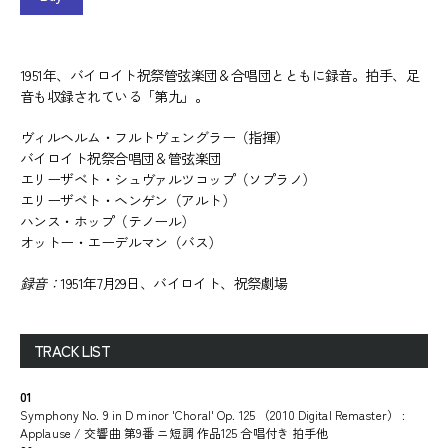
1951年、バイロイト祝祭管弦楽団＆合唱団とともに録音。拍手、足
音も収録されている「第九」。
ヴィルヘルム・フルトヴェングラー（指揮）
バイロイト祝祭合唱団＆管弦楽団
エリーザベト・シュヴァルツコップ（ソプラノ）
エリーザベト・ヘンゲン（アルト）
ハンス・ホップ（テノール）
オットー・エーデルマン（バス）
録音：
1951年7月29日、バイロイト、祝祭劇場
TRACK LIST
01
Symphony No. 9 in D minor 'Choral' Op. 125 （2010 Digital Remaster） :
Applause / 交響曲 第9番 ニ短調 作品125 合唱付き 拍手他