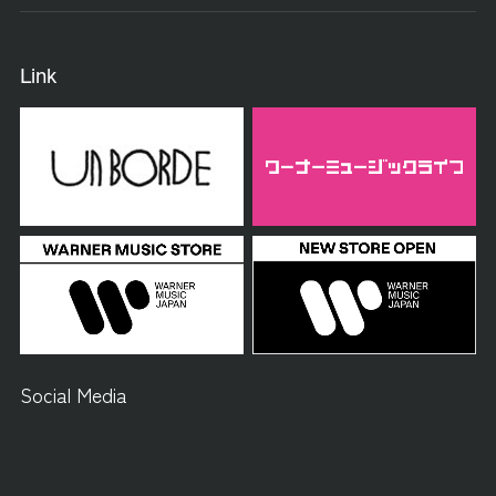
Link
Social Media