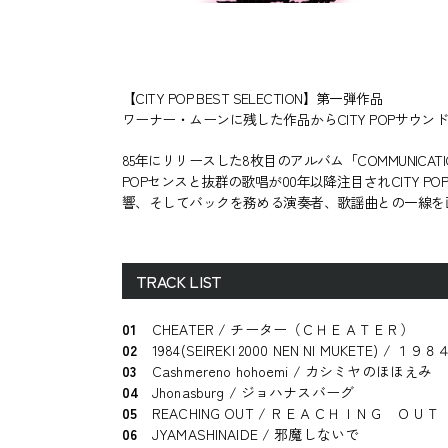
【CITY POP BEST SELECTION】第一弾作品
ワーナー・ムーンに残した作品からCITY POPサウン
85年にリリースした8枚目のアルバム「COMMUNI
POPセンスと抜群の歌唱が00年以降注目されCITY 
響、そしてバックを務める演奏者、歌謡曲との一線を画
TRACK LIST
01
CHEATER / チーター（ＣＨＥＡＴＥＲ）
02
1984(SEIREKI 2000 NEN NI MUKETE
03
Cashmereno hohoemi / カシミヤのほほえみ
04
Jhonasburg / ジョハナスバーグ
05
REACHING OUT / ＲＥＡＣＨＩＮＧ ＯＵＴ
06
JYAMASHINAIDE / 邪魔しないで