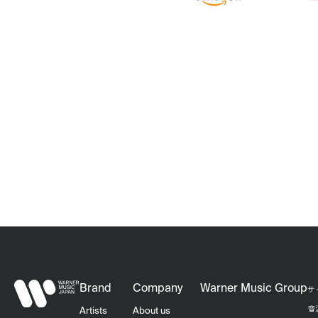
Brand
Company
Warner Music Group
サ
音
Artists
About us