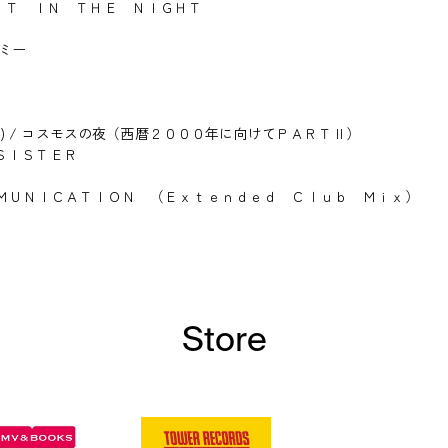
ＡＣＨ ＯＵＴ ＩＮ ＴＨＥ ＮＩＧＨＴ
ジミー
ukete PART2) / コスモスの夜（西暦２０００年に向けてＰＡＲＴⅡ）
＆ ＳＩＳＴＥＲ
 Mix) / ＣＯＭＭＵＮＩＣＡＴＩＯＮ （Ｅｘｔｅｎｄｅｄ Ｃｌｕｂ Ｍｉｘ）
Store