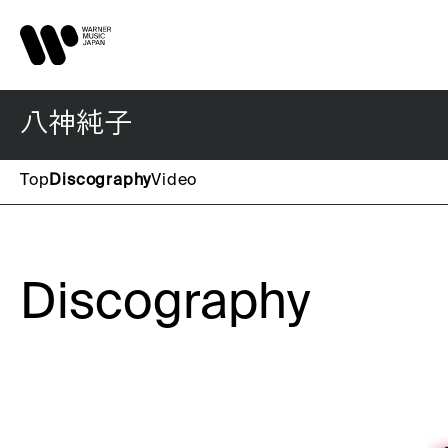
八神純子
Top
Discography
Video
Discography