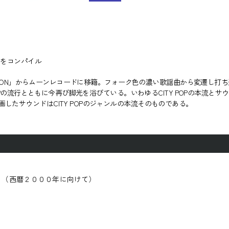
ドをコンパイル
CATION」からムーンレコードに移籍。フォーク色の濃い歌謡曲から変遷し打
POPの流行とともに今再び脚光を浴びている。いわゆるCITY POPの本流
したサウンドはCITY POPのジャンルの本流そのものである。
) / １９８４（西暦２０００年に向けて）