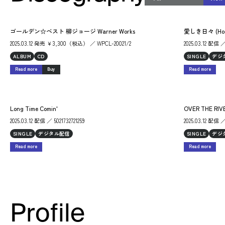
ゴールデン☆ベスト 柳ジョージ Warner Works
愛しき日々 (Hom
2025.03.12 発売 ￥3,300（税込） ／ WPCL-20021/2
2025.03.12 配信 ／
ALBUM
CD
SINGLE
デジ
Read more
Buy
Read more
Long Time Comin'
OVER THE RIV
2025.03.12 配信 ／ 5021732721259
2025.03.12 配信 ／
SINGLE
デジタル配信
SINGLE
デジ
Read more
Read more
Profile