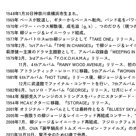
1948年1月30日神奈川県横浜市生まれ。
1969年 ベースが脱退し、ギターからベースへ転向。バンド名を
1970年 パワー・ハウス解散後、成毛滋（g, k）、つのだひろ
1975年 柳ジョージ＆レイニーウッド結成。
1977年 アルバトロスwith柳ジョージとして『TAKE ONE』
1978年2月、1stアルバム『TIME IN CHANGES』で柳ジョージ
萩原健一主演のドラマ主題歌として、アルバム収録曲「WEEPING IN TH
1979年3月、3rdアルバム『Y.O.K.O.H.A.M.A.』リリース。
11月、4thアルバム『RAINY WOOD AVENUE』リリース、
1980年 アトランティック・レコードに移籍。5thアルバム『WOMAN AND I
1981年 6thアルバム『HOT TUNE』リリース後、柳ジョージ＆レ
12月に武道館でファイナル・コンサートを行い、7thアルバム『
1982年6月、1stソロ・アルバム『GEORGE』リリース。12月に
1984年 服部克久アレンジのストリングスをバックにスタンダード・
1994年 MCAビクターに移籍、『STORAGE』リリース。
2001年 オリジナル・アルバムとしては最終作となる『BLUESY SK
2005年 一夜限りの柳ジョージ＆レイニーウッド再結成コンサート、”
2008年7月、柳ジョージ＆レイニーウッド再結成、フジロックフェ
8月、OVA『装甲騎兵ボトムズ ペールゼン・ファイルズ』のオ
2011年10月10日、腎不全のため63歳で他界。