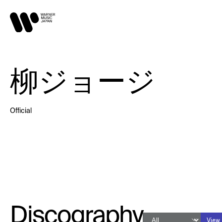
柳ジョージ
Official
Discography
View 