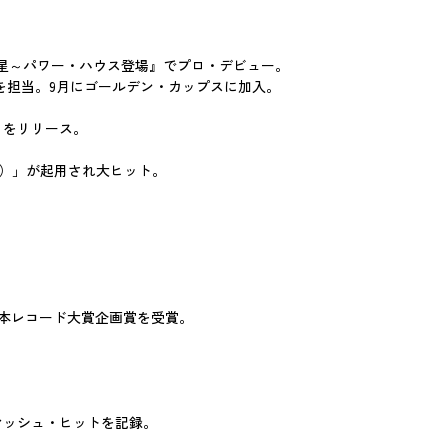
新星～パワー・ハウス登場』でプロ・デビュー。
スを担当。9月にゴールデン・カップスに加入。
」をリリース。
ain）」が起用され大ヒット。
回日本レコード大賞企画賞を受賞。
マッシュ・ヒットを記録。