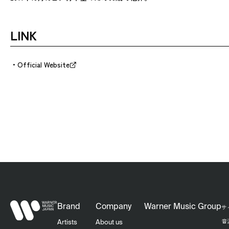
LINK
Official Website
Brand
Company
Warner Music Group
サ
音
Artists
About us