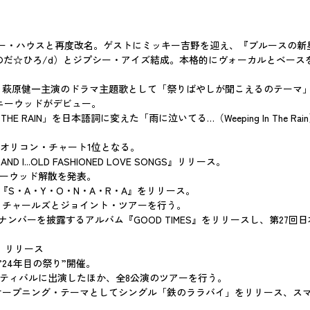
パワー・ハウスと再度改名。ゲストにミッキー吉野を迎え、『ブルースの
（現つのだ☆ひろ/d）とジプシー・アイズ結成。本格的にヴォーカルとベー
リリース。萩原健一主演のドラマ主題歌として「祭りばやしが聞こえるのテーマ
＆レイニーウッドがデビュー。
E RAIN」を日本語詞に変えた「雨に泣いてる…（Weeping In The R
初のオリコン・チャート1位となる。
...OLD FASHIONED LOVE SONGS』リリース。
イニーウッド解散を発表。
S・A・Y・O・N・A・R・A』をリリース。
レイ・チャールズとジョイント・ツアーを行う。
ナンバーを披露するアルバム『GOOD TIMES』をリリースし、第27
Y』リリース
24年目の祭り”開催。
スティバルに出演したほか、全8公演のツアーを行う。
ープニング・テーマとしてシングル「鉄のララバイ」をリリース、ス