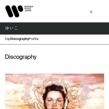
ゆいこ
Top
Discography
Profile
Discography