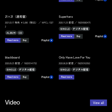
21×21（通常盤）
Superhero
2021.03.17 発売 ￥3,080（税込） ／ WPCL-1327
2020.11.25 配信 ／ 190295082475
2
SINGLE
デジタル配信
ALBUM
CD
Read more
Buy
Playlist
Read more
Buy
Playlist
blackboard
Only Have Love For You
2020.09.25 配信 ／ 190295141752
2020.08.28 配信 ／ 190295163563
SINGLE
デジタル配信
SINGLE
デジタル配信
Read more
Buy
Read more
Playlist
Video
View all