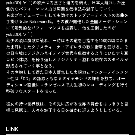
yukaDD(;´∀｀)の歌声は力強さと迫力を備え、日本人離れした圧
倒的なパフォーマンス力は周囲を巻き込み魅了していく。
音楽プロデューサーとしても数々のトップアーティストの楽曲を
手掛けるJin Nakamura氏。その彼が開催した全国オーディション
にて驚異的なパフォーマンスを披露し、他を圧倒したのが
yukaDD(;´∀｀)。
幼少の頃に演歌に触れ、一時はその道を目指すも10歳の頃にたま
たま耳にしたクリスティーナ・アギレラの歌に衝撃を受ける。そ
の日を境にデジタルネイティブ世代を象徴するようにひたすら耳
コピ⇒体現、を繰り返しオリジナリティ溢れる現在のスタイルが
形成されていく事となる。
その産物として得た日本人離れした表現力とエンターテインメン
ト性は「DD」の語源ともなるダイヤモンドの輝きを放ち、オー
ディション直後にロサンゼルスで人生初のレコーディングを行う
型破りなスタートを切った。
彼女の持つ世界観は、その先に広がる世界の舞台をはっきりと目
標に見据え、人々を魅了する日を確かに迎えようとしている。
LINK