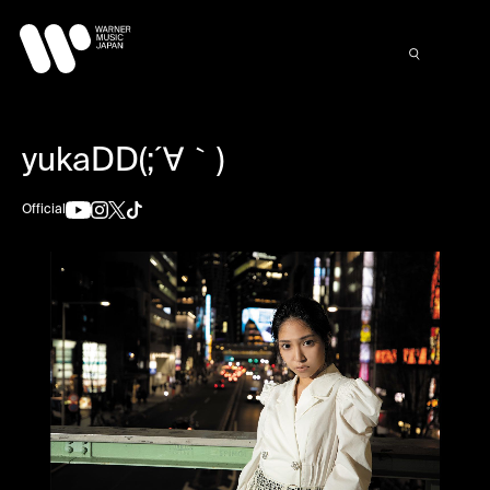
yukaDD(;´∀｀)
Official