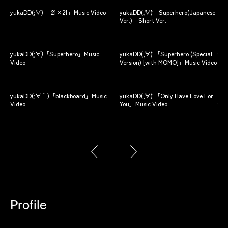
yukaDD(;´∀`) 「21×21」Music Video
yukaDD(;´∀`)「Superhero(Japanese
yuk
Ver.)」Short Ver.
Ver
yukaDD(;´∀`)「Superhero」Music
yukaDD(;´∀`) 「Superhero (Special
yuk
Video
Version) [with MOMO]」Music Video
Vid
yukaDD(;´∀｀)「blackboard」Music
yukaDD(;´∀`) 「Only Have Love For
Video
You」Music Video
yu
Profile