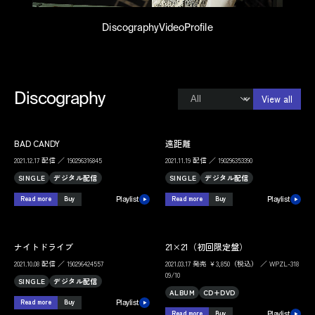
Discography
Video
Profile
Discography
View all
BAD CANDY
遠距離
2021.12.17 配信 ／ 190296316845
2021.11.19 配信 ／ 190296353390
SINGLE
デジタル配信
SINGLE
デジタル配信
Read more
Buy
Read more
Buy
Playlist
Playlist
ナイトドライブ
21×21（初回限定盤）
2021.10.08 配信 ／ 190296424557
2021.03.17 発売 ￥3,850（税込） ／ WPZL-318
09/10
SINGLE
デジタル配信
ALBUM
CD+DVD
Read more
Buy
Playlist
Read more
Buy
Playlist