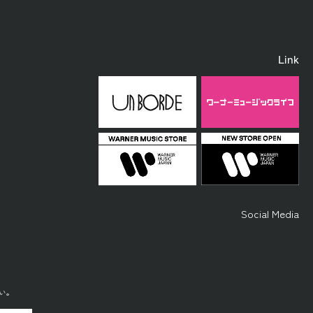
Link
Social Media
い。