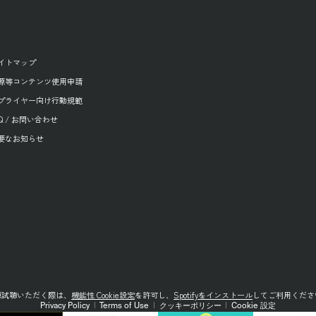
イトマップ
源等コンテンツ使用申請
プライヤー向け行動規範
AQ / お問い合わせ
要なお知らせ
源試聴いただく際は、
機能性 Cookie設定
を許可し、
Spotifyをインストール
してご利用くださ
Privacy Policy
|
Terms of Use
|
クッキーポリシー
|
Cookie 設定