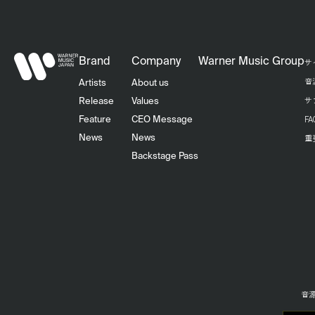
Brand
Company
Warner Music Group
サ
音
Artists
About us
サ
Release
Values
F
Feature
CEO Message
重
News
News
Backstage Pass
音