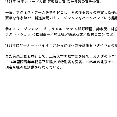
1973年 日本レコード大賞 音楽新人賞 ほか多数の賞を受賞。
一躍、アグネス・ブームを巻き起こし、その後も数々の充実した作
豪華な作家陣や、新進気鋭のミュージシャンをバックバンドにも起
参加ミュージシャン ： キャラメル・ママ ＜細野晴臣、鈴木茂、林
ラスト・ショウ ＜松田幸一／村上律／徳武弘文／島村英二＞ など
1978年にワーナー・パイオニアからSMSへの移籍後もゴダイゴと
また音楽活動と並行して、上智大学国際学部を経て、カナダのトロ
1984年国際青年年記念平和論文で特別賞を受賞。1985年の北京
現在も様々な活動を行なっている。