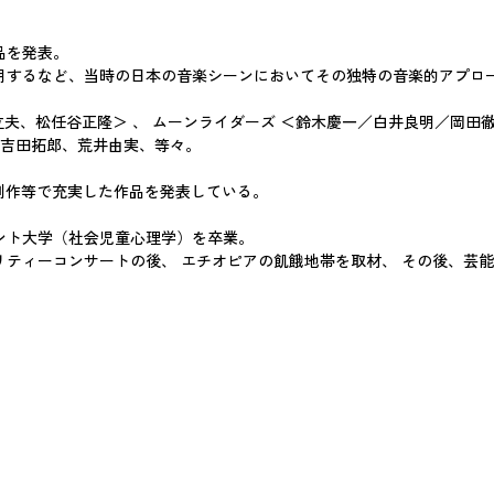
品を発表。
用するなど、当時の日本の音楽シーンにおいてその独特の音楽的アプロ
立夫、松任谷正隆＞ 、 ムーンライダーズ ＜鈴木慶一／白井良明／岡
、吉田拓郎、荒井由実、等々。
の制作等で充実した作品を発表している。
ント大学（社会児童心理学）を卒業。
チャリティーコンサートの後、 エチオピアの飢餓地帯を取材、 その後、