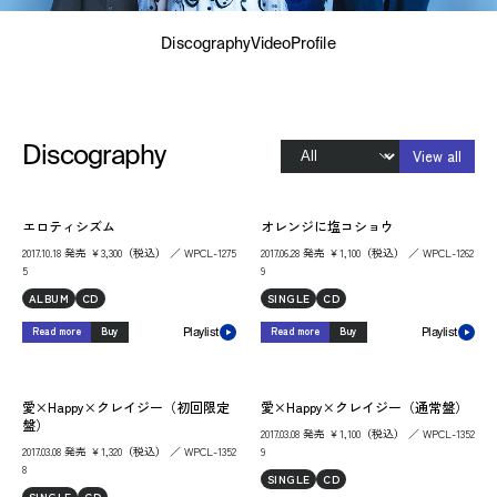
Discography
Video
Profile
Discography
View all
エロティシズム
オレンジに塩コショウ
2017.10.18 発売 ￥3,300（税込） ／ WPCL-1275
2017.06.28 発売 ￥1,100（税込） ／ WPCL-1262
5
9
ALBUM
CD
SINGLE
CD
Read more
Buy
Read more
Buy
Playlist
Playlist
愛×Happy×クレイジー（初回限定
愛×Happy×クレイジー（通常盤）
盤）
2017.03.08 発売 ￥1,100（税込） ／ WPCL-1352
2017.03.08 発売 ￥1,320（税込） ／ WPCL-1352
9
8
SINGLE
CD
SINGLE
CD