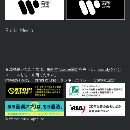
Social Media
音源試聴いただく際は、
機能性 Cookie設定
を許可し、
Spotifyをイン
ストール
してご利用ください。
Privacy Policy
|
Terms of Use
|
クッキーポリシー
|
Cookie 設定
© Warner Music Japan Inc.