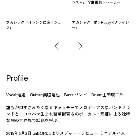
シズム』 全曲視聴トレーラー
アカシック『オレンジに塩コショ
アカシック「愛×Happy×クレイジ
ウ』
ー」
Profile
Vocal:理姫 Guitar:奥脇達也 Bass:バンビ Drum:山田康二郎
誰もが口ずさみたくなるキャッチーでメロディアスなバンドサウ
ンドと、ヨコハマ生まれ繁華街育ちのボーカル・理姫による独特
な詞の世界観で話題を呼ぶ。
2015年6月3日 unBORDEよりメジャー・デビュー ミニアルバム