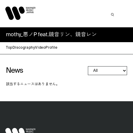
mothy_悪ノP feat.鏡音リン、鏡音レン
Top
Discography
Video
Profile
News
該当するニュースはありません。