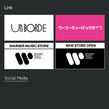
Link
Social Media