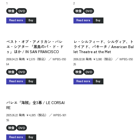
1
2
映像
DVD
映像
DVD
Read more
Buy
Read more
Buy
ベスト・オブ・アメリカン・バレ
レ・シルフィード、シルヴィア、ト
エ・シアター 「黒鳥のパ・ド・ド
ライアド、パキータ / American Bal
ゥ」ほか / IN SAN FRANCISCO
let Theatre at the Met
2008.04.23 発売 ￥2,619（税込） ／ WPBS-950
2006.02.08 発売 ￥3,080（税込） ／ WPBS-950
64
26
映像
DVD
映像
DVD
Read more
Buy
Read more
Buy
バレエ「海賊」全3幕 / LE CORSAI
RE
2005.06.22 発売 ￥4,085（税込） ／ WPBS-901
56
映像
DVD
Read more
Buy