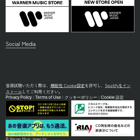
Social Media
音源試聴いただく際は、
機能性 Cookie設定
を許可し、
Spotifyをイン
ストール
してご利用ください。
Privacy Policy
|
Terms of Use
|
クッキーポリシー
|
Cookie 設定
© Warner Music Japan Inc.