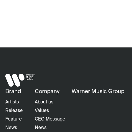
Brand
Company
Warner Music Group
Artists
About us
Release
Values
Feature
CEO Message
News
News