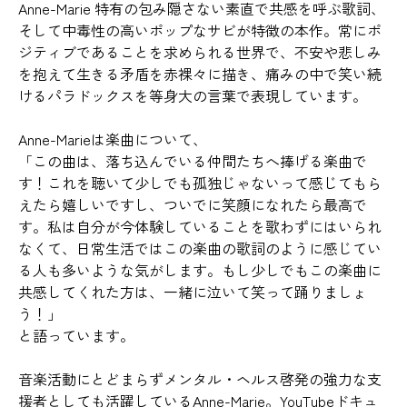
Anne-Marie 特有の包み隠さない素直で共感を呼ぶ歌詞、
そして中毒性の高いポップなサビが特徴の本作。常にポ
ジティブであることを求められる世界で、不安や悲しみ
を抱えて生きる矛盾を赤裸々に描き、痛みの中で笑い続
けるパラドックスを等身大の言葉で表現しています。
Anne-Marieは楽曲について、
「この曲は、落ち込んでいる仲間たちへ捧げる楽曲で
す！これを聴いて少しでも孤独じゃないって感じてもら
えたら嬉しいですし、ついでに笑顔になれたら最高で
す。私は自分が今体験していることを歌わずにはいられ
なくて、日常生活ではこの楽曲の歌詞のように感じてい
る人も多いような気がします。もし少しでもこの楽曲に
共感してくれた方は、一緒に泣いて笑って踊りましょ
う！」
と語っています。
音楽活動にとどまらずメンタル・ヘルス啓発の強力な支
援者としても活躍しているAnne-Marie。YouTubeドキュ