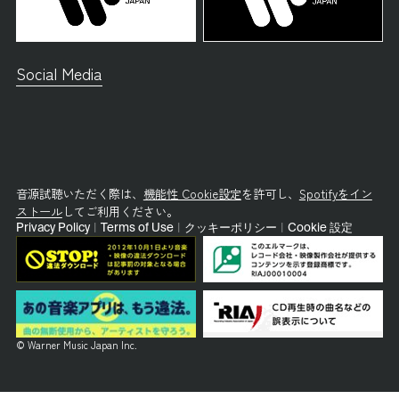
Social Media
音源試聴いただく際は、
機能性 Cookie設定
を許可し、
Spotifyをイン
ストール
してご利用ください。
Privacy Policy
|
Terms of Use
|
クッキーポリシー
|
Cookie 設定
© Warner Music Japan Inc.