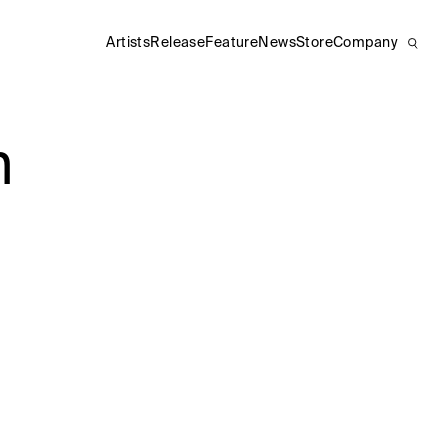
Artists
Release
Feature
News
Store
Company
n