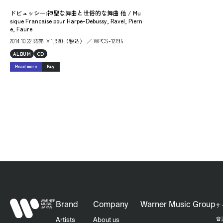
ドビュッシー:神聖な舞曲と世俗的な舞曲 他 / Mu
sique Francaise pour Harpe-Debussy, Ravel, Piern
e, Faure
2014.10.22 発売 ￥1,980（税込） ／ WPCS-12795
ALBUM
CD
Read more
Buy
Brand
Company
Warner Music Group
サ
音
Artists
About us