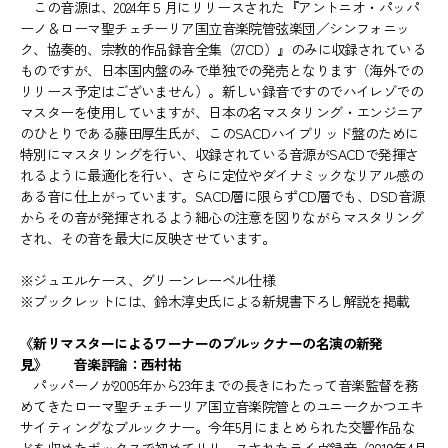
この音源は、2024年５月にリリースされた『アントニオ・パッパ
ーノ＆ローマ聖チェチーリア国立音楽院管弦楽団／シンフォニッ
ク、協奏的、宗教的作品録音全集（27CD）』のみに収録されている
ものですが、日本国内盤のみで単独での発売となります（海外での
リリース予定はございません）。新しい録音ですのでハイレゾでの
マスターを使用していますが、日本の名マスタリング・エンジニア
のひとりである藤田厚生氏が、このSACDハイブリッド盤のために
特別にマスタリングを行い、収録されている音源がSACDで発揮さ
れるように最適化を行い、さらに定位やダイナミックなリアル感の
ある音に仕上がっています。SACD層に限らずCD層でも、DSD音源
からその音が発揮されるよう細心の注意を図りながらマスタリング
され、その音を最大に反映させています。
※ジュエルケース、グリーンレーベル仕様
※ブックレットには、鈴木淳史氏による新規書下ろし解説を掲載
《新リマスターによるワーナーのブルックナーの名演の新発
見》 音楽評論：西村祐
パッパーノが2005年から23年までの長きにわたって音楽監督を務
めてきたローマ聖チェチーリア国立音楽院管とのユニークかつエキ
サイティングなブルックナー。今年5月にまとめられた交響作品な