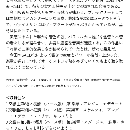
どを収めたボックスで初めてリリースされたライヴ録音（2019年4月
26〜28日）で、彼らの実力と特色が十分に発揮された名演である。
今回も彼らの特色とも言える歌心が味わえ、ブルックナーとして
は異例なほどカンタービレな演奏。静謐な第3楽章コーダでもそう
で、ヴァイオリンにはヴィブラートがたっぷりかかっているが、品
格は保たれている。
美感にあふれた暖かな音色の弦、パワフルかつ雄弁な金管と木管
の瑞々しさが絡み合い、非常に濃密な音楽が連続する。この作品に
これほど曲線的な美しさが秘められていたとは、新たな発見だ。
今回のSACD化によって響きの密度とパワーが格段に上がった。
楽章が進むにつれてオーケストラが熱を帯びていくのもよく聴き取
れるようになっている。
西村祐…音楽評論、フルート奏者。旧「レコード芸術」吹奏楽／管打楽器部門月評担当のほか、
ハイレゾを含むオーディオや録音の批評や執筆も行っている。
＜収録曲＞
1 交響曲第8番ハ短調（ハース版） 第1楽章：アレグロ・モデラート
2 交響曲第8番ハ短調（ハース版） 第2楽章：スケルツォ. アレグ
ロ・モデラート～トリオ. ゆっくりと
3 交響曲第8番ハ短調（ハース版） 第3楽章：アダージョ. 荘重にゆ
っくりと、しかし引きずらないように