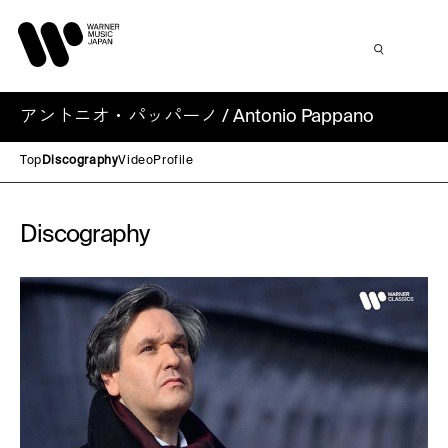
アントニオ・パッパーノ / Antonio Pappano
Top
Discography
Video
Profile
Discography