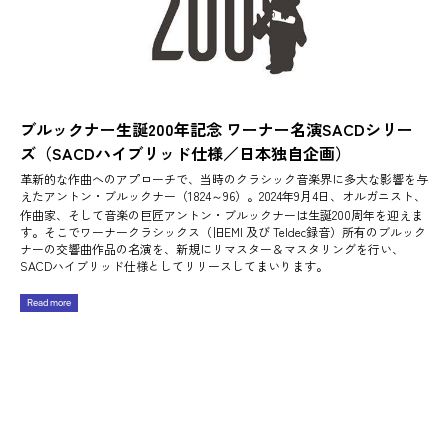
ブルックナー生誕200年記念 ワーナー名演SACDシリー
ズ（SACDハイブリッド仕様／日本独自企画）
革新的な作曲へのアプローチで、当時のクラシック音楽界に多大な影響を与
えたアントン・ブルックナー（1824～96）。2024年9月4日、オルガニスト、
作曲家、そして音楽の巨匠アントン・ブルックナーは生誕200周年を迎えま
す。そこでワーナークラシックス（旧EMI 及び Teldec録音）所有のブルック
ナーの交響曲作品の名演を、新規にリマスター＆マスタリングを行い、
SACDハイブリッド仕様としてリリースしてまいります。
Read more