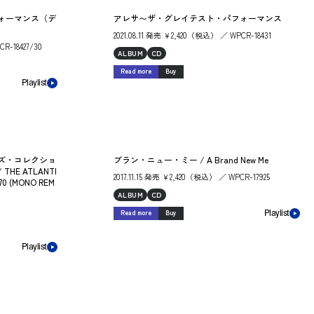
ォーマンス（デ
アレサ〜ザ・グレイテスト・パフォーマンス
2021.08.11 発売 ￥2,420（税込） ／ WPCR-18431
R-18427/30
ALBUM
CD
Read more
Buy
Playlist
ズ・コレクショ
ブラン・ニュー・ミー / A Brand New Me
 THE ATLANTI
2017.11.15 発売 ￥2,420（税込） ／ WPCR-17925
70 (MONO REM
ALBUM
CD
Read more
Buy
Playlist
Playlist