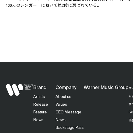
100人のシンガー」において第2位に選ばれている。
Brand
Company
Warner Music Group
サ
音
Artists
About us
サ
Release
Values
F
Feature
CEO Message
重
News
News
Backstage Pass