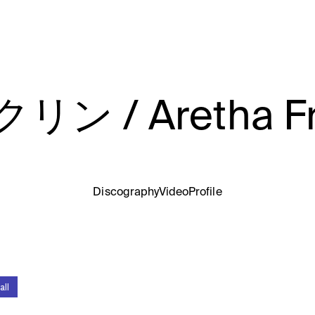
/ Aretha Fra
Discography
Video
Profile
all