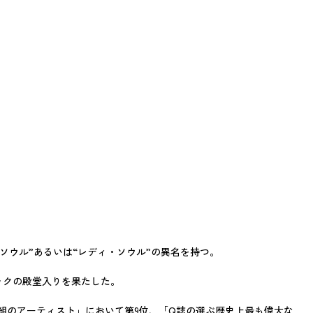
ウル”あるいは“レディ・ソウル”の異名を持つ。
ックの殿堂入りを果たした。
0組のアーティスト」において第9位、「Q誌の選ぶ歴史上最も偉大な