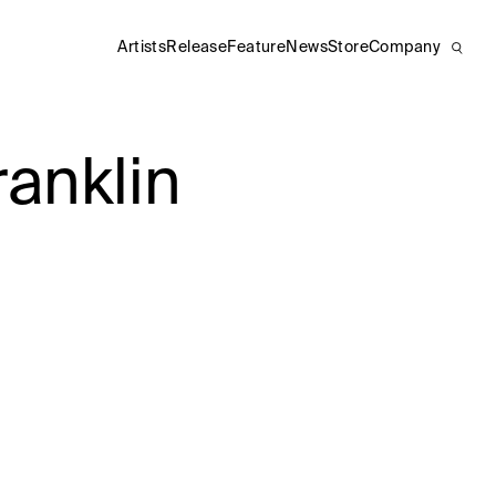
Artists
Release
Feature
News
Store
Company
nklin