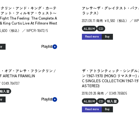
ンクリン・アンド・キング・カーテ
アレサ〜ザ・グレイテスト・パフ
・アット・フィルモア・ウェスト〜
ラックス）
ight The Feeling: The Complete A
2021.08.11 発売 ￥8,580（税込） ／ WPC
& King Curtis Live At Fillmore West
ALBUM
CD
 ￥6,600（税込） ／ WPCR-18472/5
Read more
Buy
uy
Playlist
・オブ・アレサ・フランクリン /
ザ・アトランティック・シングル
F ARETHA FRANKLIN
ン 1967-1970 (MONO リマスター) /
C SINGLES COLLECTION 1967-19
 0349.784707
ASTERED)
輸入盤
2018.09.28 発売 ／ 0349.785805
uy
Playlist
ALBUM
CD
輸入盤
Read more
Buy