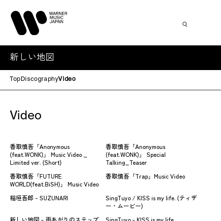
新しい地図
Top
Discography
Video
Video
香取慎吾「Anonymous
香取慎吾「Anonymous
(feat.WONK)」 Music Video _
(feat.WONK)」 Special
Limited ver. (Short)
Talking_Teaser
香取慎吾「FUTURE
香取慎吾「Trap」Music Video
WORLD(feat.BiSH)」 Music Video
稲垣吾郎 - SUZUNARI
SingTuyo / KISS is my life. (ティザ
ー・ムービー)
新しい地図 - 雨あがりのステップ
SingTuyo - KISS is my life.