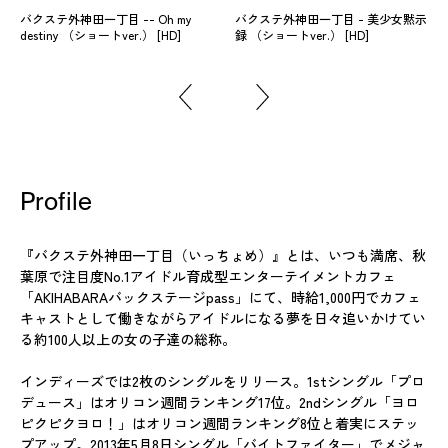
バクステ外神田一丁目 -- Oh my
バクステ外神田一丁目 - 美少女黙示
destiny （ショートver.） [HD]
録 （ショートver.） [HD]
Profile
『バクステ外神田一丁目（いっちょめ）』とは、いつも満席、秋
葉原で注目度No.1アイドル育成型エンターテイメントカフェ
「AKIHABARAバックステージpass」にて、時給1,000円でカフェ
キャストとして働きながらアイドルになる夢を日々追いかけてい
る約100人以上の女の子達の総称。
インディーズでは2枚のシングルをリリース。1stシングル「プロ
デュース」はオリコン週間ランキング17位。2ndシングル「ヨロ
ピクピクヨロ！」はオリコン週間ランキング8位と着実にステッ
プアップ。2013年5月8日シングル「バイトファイター」でメジャ