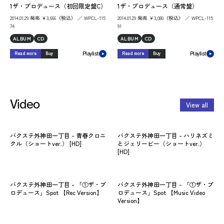
1ザ・プロデュース（初回限定盤C）
1ザ・プロデュース（通常盤）
2014.01.29 発売 ￥3,666（税込） ／ WPCL-115
2014.01.29 発売 ￥3,080（税込） ／ WPCL-115
74
91
ALBUM
CD
ALBUM
CD
Read more
Buy
Read more
Buy
Playlist
Playlist
Video
View all
バクステ外神田一丁目 - 青春クロニ
バクステ外神田一丁目 - ハリネズミ
バ
クル（ショートver.） [HD]
とジェリービー（ショートver.）
イタ
[HD]
バクステ外神田一丁目 - 「①ザ・プ
バクステ外神田一丁目 - 「①ザ・プ
ロデュース」Spot 【Rec Version】
ロデュース」Spot 【Music Video
Version】