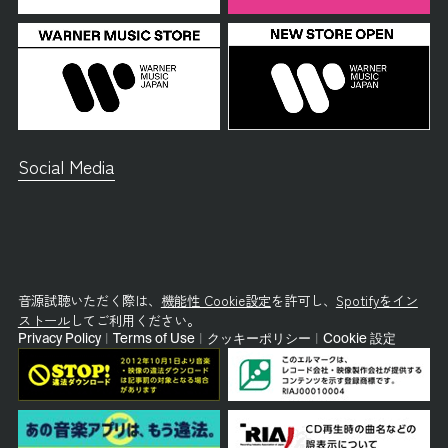
Social Media
音源試聴いただく際は、
機能性 Cookie設定
を許可し、
Spotifyをイン
ストール
してご利用ください。
Privacy Policy
|
Terms of Use
|
クッキーポリシー
|
Cookie 設定