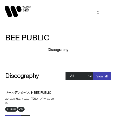
BEE PUBLIC
Discography
Discography
View all
ゴールデン☆ベスト BEE PUBLIC
2024.06.19 発売 ￥2,200（税込） ／ WPCL-200
05
ALBUM
CD