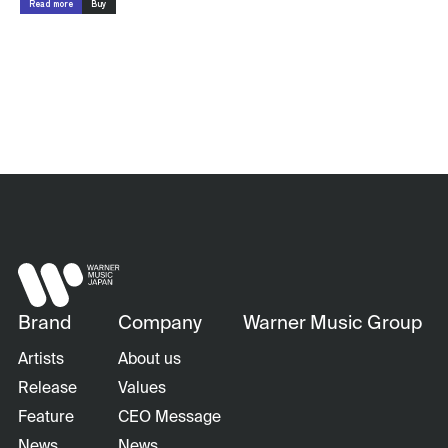
Read more
Buy
Brand
Company
Warner Music Group
Artists
About us
Release
Values
Feature
CEO Message
News
News