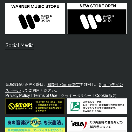
Social Media
音源試聴いただく際は、
機能性 Cookie設定
を許可し、
Spotifyをイン
ストール
してご利用ください。
Privacy Policy
|
Terms of Use
|
クッキーポリシー
|
Cookie 設定