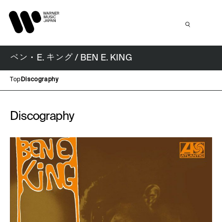
ベン・E. キング / BEN E. KING
Top
Discography
Discography