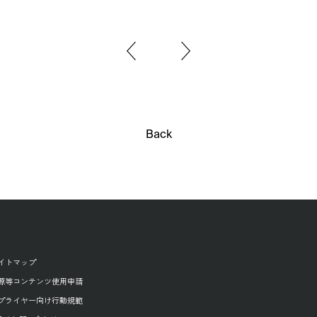
Back
イトマップ
源等コンテンツ使用申請
プライヤー向け行動規範