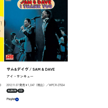
サム&デイヴ / SAM & DAVE
ソロモン・バーク /
ke
アイ・サンキュー
イフ・ユー・ニー
3
2012.11.07 発売￥1,047（税込）／WPCR-27554
2012.11.07 発売￥1
ALBUM
CD
ALBUM
CD
Playlist
Playlist