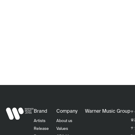
Brand
Company
Warner Music Group
サ
音
Artists
About us
サ
Release
Values