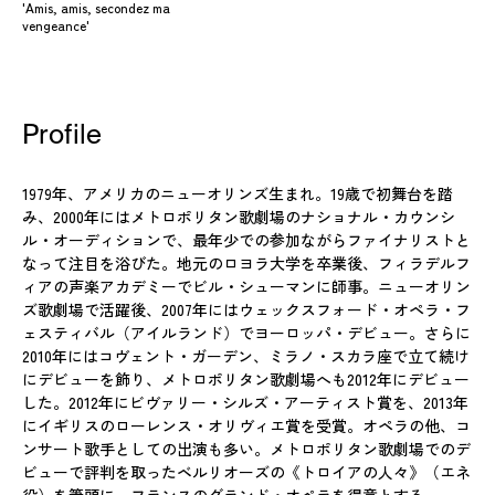
'Amis, amis, secondez ma
vengeance'
Profile
1979年、アメリカのニューオリンズ生まれ。19歳で初舞台を踏
み、2000年にはメトロポリタン歌劇場のナショナル・カウンシ
ル・オーディションで、最年少での参加ながらファイナリストと
なって注目を浴びた。地元のロヨラ大学を卒業後、フィラデルフ
ィアの声楽アカデミーでビル・シューマンに師事。ニューオリン
ズ歌劇場で活躍後、2007年にはウェックスフォード・オペラ・フ
ェスティバル（アイルランド）でヨーロッパ・デビュー。さらに
2010年にはコヴェント・ガーデン、ミラノ・スカラ座で立て続け
にデビューを飾り、メトロポリタン歌劇場へも2012年にデビュー
した。2012年にビヴァリー・シルズ・アーティスト賞を、2013年
にイギリスのローレンス・オリヴィエ賞を受賞。オペラの他、コ
ンサート歌手としての出演も多い。メトロポリタン歌劇場でのデ
ビューで評判を取ったベルリオーズの《トロイアの人々》（エネ
役）を筆頭に、フランスのグランド・オペラを得意とする。