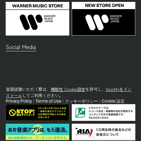
Social Media
音源試聴いただく際は、
機能性 Cookie設定
を許可し、
Spotifyをイン
ストール
してご利用ください。
Privacy Policy
|
Terms of Use
|
クッキーポリシー
|
Cookie 設定