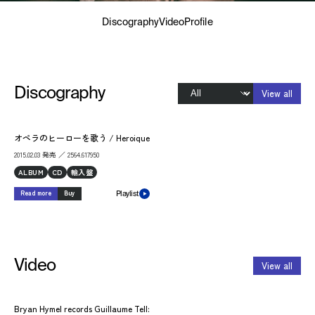
Discography
Video
Profile
Discography
View all
オペラのヒーローを歌う / Heroique
2015.02.03 発売 ／ 2564.617950
ALBUM
CD
輸入盤
Read more
Buy
Playlist
Video
View all
Bryan Hymel records Guillaume Tell: