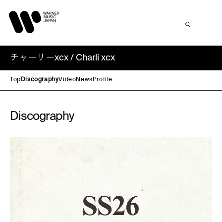
チャーリーxcx / Charli xcx
Top
Discography
Video
News
Profile
Discography