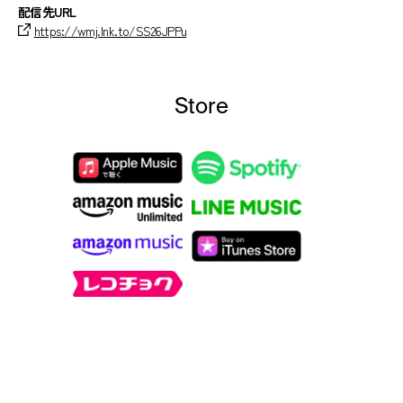
配信先URL
https://wmj.lnk.to/SS26JPPu
Store