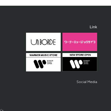
Link
Social Media
い。