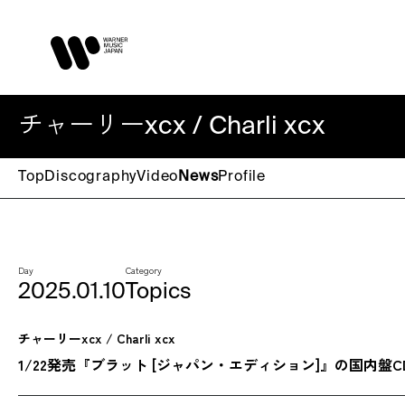
チャーリーxcx / Charli xcx
Top
Discography
Video
News
Profile
Day
Category
2025.01.10
Topics
チャーリーxcx / Charli xcx
1/22発売『ブラット [ジャパン・エディション]』の国内盤