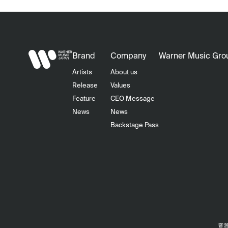
Brand
Company
Warner Music Gro
Artists
About us
Release
Values
Feature
CEO Message
News
News
Backstage Pass
音