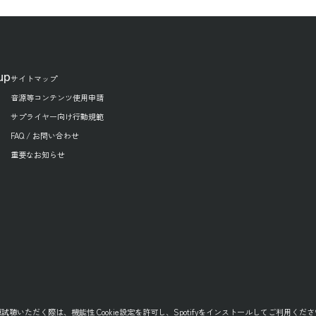
up
サイトマップ
音源等コンテンツ使用申請
サプライヤー向け行動規範
FAQ / お問い合わせ
重要なお知らせ
源試聴いただく際は、
機能性 Cookie設定
を許可し、
Spotifyをインストール
してご利用くださ