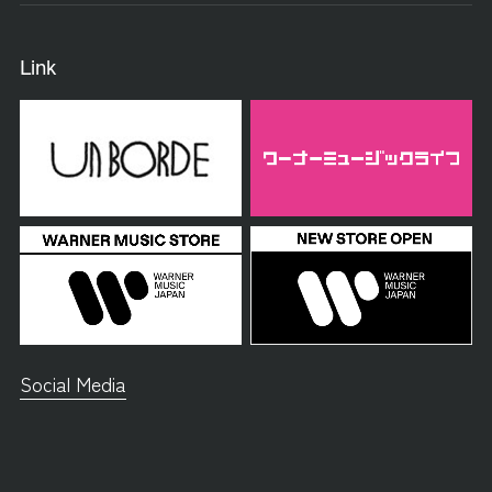
Link
Social Media