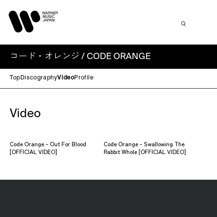
コード・オレンジ / CODE ORANGE
Top
Discography
Video
Profile
Video
Code Orange - Out For Blood
Code Orange - Swallowing The
[OFFICIAL VIDEO]
Rabbit Whole [OFFICIAL VIDEO]