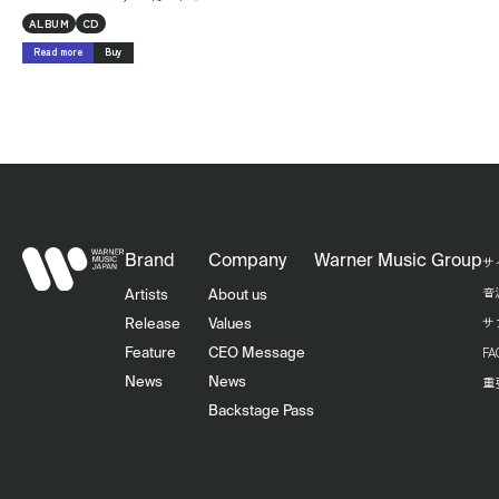
ALBUM
CD
Read more
Buy
Brand
Company
Warner Music Group
サ
音
Artists
About us
サ
Release
Values
F
Feature
CEO Message
重
News
News
Backstage Pass