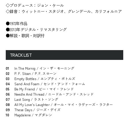
◇プロデュース：ジョン・ケール
◇録音：ウィットニー・スタジオ、グレンデール、カリフォルニア
●1972年作品
●2013年デジタル・リマスタリング
●解説・歌詞・対訳付
TRACK LIST
01
In The Mornig / イン・ザ・モーニング
02
P. F. Sloan / P. F. スローン
03
Empty Bottles / エンプティ・ボトルズ
04
Sand And Foam / センド・アンド・フォーム
05
Be My Friend / ビー・マイ・フレンド
06
Needle And Thread / ニードル・アンド・スレッド
07
Last Song / ラスト・ソング
08
All My Love's Laughter / オール・マイ・ラヴァーズ・ラフター
09
These Days / ジーズ・デイズ
10
Magdalene / マグダレン