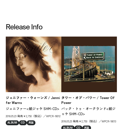
Release Info
ジェニファー・ウォーンズ / Jenni
タワー・オブ・パワー / Tower Of
マリ
fer Warns
Power
オ
ジェニファー<紙ジャケ SHM-CD>
バック・トゥ・オークランド<紙ジ
ャケ
ャケ SHM-CD>
2018.05.23 発売￥2,750（税込）／WPCR-18012
201
2018.05.23 発売￥2,750（税込）／WPCR-18013
ALBUM
CD
再販
AL
ALBUM
CD
再販