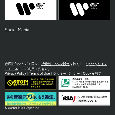
Social Media
音源試聴いただく際は、
機能性 Cookie設定
を許可し、
Spotifyをイン
ストール
してご利用ください。
Privacy Policy
|
Terms of Use
|
クッキーポリシー
|
Cookie 設定
© Warner Music Japan Inc.