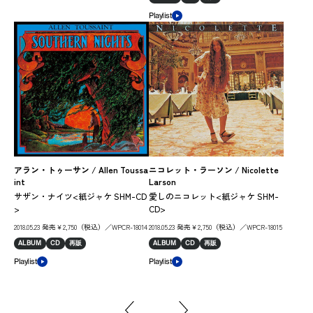
Play
Playlist
アラン・トゥーサン / Allen Toussa
ニコレット・ラーソン / Nicolette
ヴァ
int
Larson
ア
サザン・ナイツ<紙ジャケ SHM-CD
愛しのニコレット<紙ジャケ SHM-
SH
>
CD>
201
2018.05.23 発売￥2,750（税込）／WPCR-18014
2018.05.23 発売￥2,750（税込）／WPCR-18015
AL
ALBUM
CD
再販
ALBUM
CD
再販
Play
Playlist
Playlist