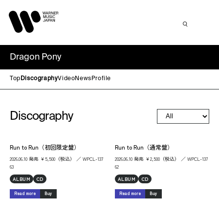
Dragon Pony
Top
Discography
Video
News
Profile
Discography
Run to Run（初回限定盤）
Run to Run（通常盤）
2026.06.10 発売 ￥5,500（税込） ／ WPCL-137
2026.06.10 発売 ￥2,500（税込） ／ WPCL-137
63
62
ALBUM
CD
ALBUM
CD
Read more
Buy
Read more
Buy