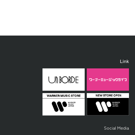
Link
Social Media