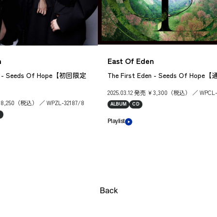
n
East Of Eden
en - Seeds Of Hope【初回限定
The First Eden - Seeds Of Hop
2025.03.12 発売 ￥3,300（税込） ／ WPCL-
 ￥8,250（税込） ／ WPZL-32187/8
ALBUM
CD
D
Playlist
Back