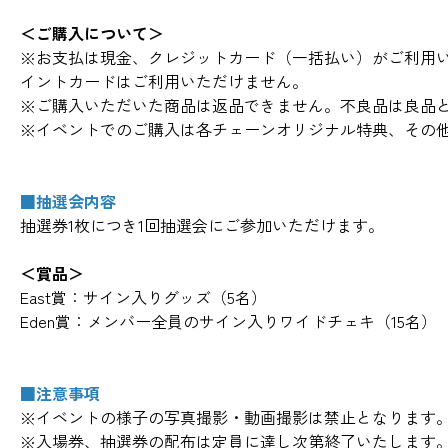
＜ご購入について＞
※お支払は現金、クレジットカード（一括払い）がご利用
イントカードはご利用いただけません。
※ご購入いただいた商品は返品できません。不良品は良品
※イベントでのご購入は各チェーンオリジナル特典、その
■抽選会内容
抽選券1枚につき1回抽選会にご参加いただけます。
＜賞品＞
East賞：サイン入りグッズ（5名）
Eden賞：メンバー全員のサイン入りワイドチェキ（15名）
■注意事項
※イベントの様子の写真撮影・動画撮影は禁止となります
※入場券、抽選券の配布は定員に達し次第終了いたします