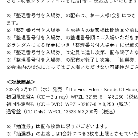
さらに特製クリアファイルも1会計毎に1枚お渡しいたしま
※「整理番号付き入場券」の配布は、お一人様1会計につ
ます。
※「整理番号付き入場券」をお持ちのお客様は開始30分前
※「整理番号付き入場券」の整理番号順にご入場いただき
※ランダムによる配券につき「整理番号付入場券」に記載
※「整理番号付き入場券」は定員に達し次第、配布終了と
※「整理番号付き入場券」の配布が終了し次第、「抽選券
※会場内の状況によってはご入場いただけない可能性がご
＜対象商品＞
2025年3月12日（水）発売 『The First Eden - Seeds Of Hop
初回限定盤A（CD＋Blu-ray）WPZL-32185-6 ￥8,250（税
初回限定盤B（CD＋DVD）WPZL-32187-8 ￥8,250（税込）
通常盤（CD Only）WPCL-13628 ￥3,300円（税込）
※「抽選券」は配布枚数に限りがございます。
※「抽選券」のお渡しは1会計につき3枚を上限とさせてい