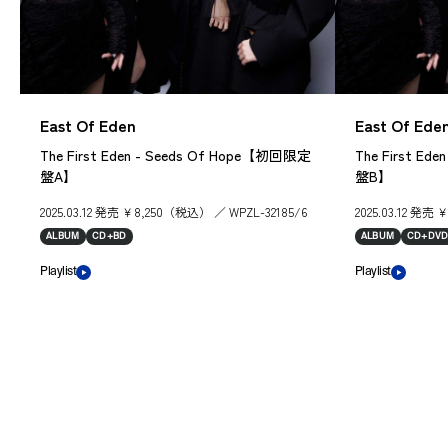
East Of Eden
East Of Ede
The First Eden - Seeds Of Hope【初回限定
The First Ed
盤A】
盤B】
2025.03.12 発売 ￥8,250（税込） ／ WPZL-32185/6
2025.03.12 発売
ALBUM
CD+BD
ALBUM
CD+DV
Playlist
Playlist