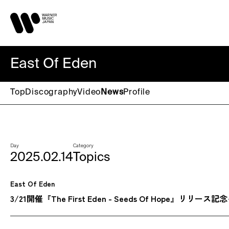
East Of Eden
Top
Discography
Video
News
Profile
Day
Category
2025.02.14
Topics
East Of Eden
3/21開催『The First Eden - Seeds Of Hope』リリース