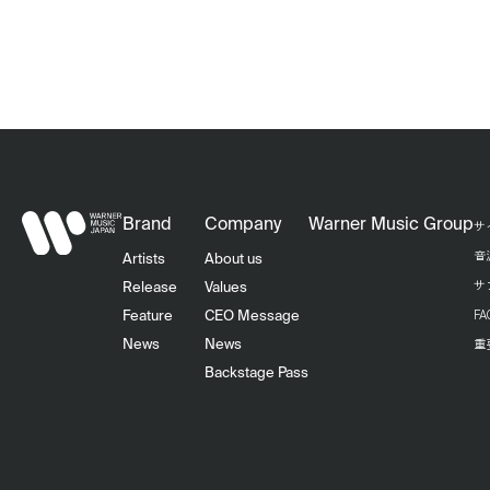
Brand
Company
Warner Music Group
サ
音
Artists
About us
サ
Release
Values
F
Feature
CEO Message
重
News
News
Backstage Pass