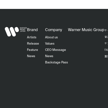
Brand
Company
Warner Music Group
サ
音
Artists
About us
サ
Release
Values
F
Feature
CEO Message
重
News
News
Backstage Pass