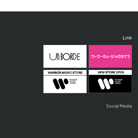
Link
Social Media