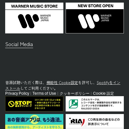
Social Media
音源試聴いただく際は、
機能性 Cookie設定
を許可し、
Spotifyをイン
ストール
してご利用ください。
Privacy Policy
|
Terms of Use
|
クッキーポリシー
|
Cookie 設定