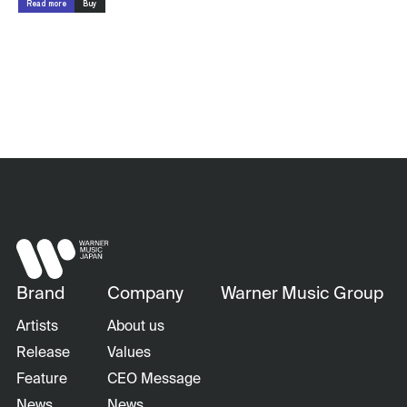
Read more
Buy
Brand
Company
Warner Music Group
Artists
About us
Release
Values
Feature
CEO Message
News
News