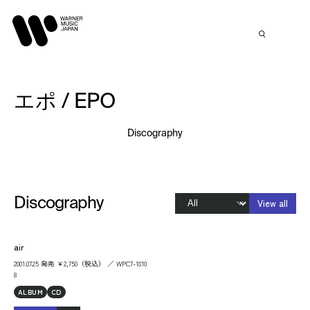
エポ / EPO
Discography
Discography
View all
air
2001.07.25 発売 ￥2,750（税込） ／ WPC7-1010
8
ALBUM
CD