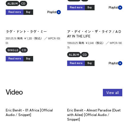
ALBUM
CD
Read more
Buy
Playlist
Read more
Buy
Playlist
ラヴ・ドント・ラヴ・ミー
ア・デイ・イン・ザ・ライフ / A D
AY IN THE LIFE
2001.05.16 発売 ￥1,320（税込） ／ WPCR-109
69
1999.03.25 発売 ￥2,640（税込） ／ WPCR-100
79
SINGLE
CD
ALBUM
CD
Read more
Buy
Read more
Buy
Playlist
Video
View all
Eric Benét - 01 Africa [Official
Eric Benét - Almost Paradise (Duet
Audio / Snippet]
with Ailee) [Official Audio /
Snippet]