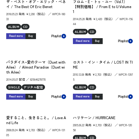
ザ・ベスト・オブ・エリック・ベネ
フロム・E・トゥ・ユー（Vol.1）
イ / The Best Of Eric Benet
【特別価格】 / From E to U:Volume
1
2018.05.23 発売 ￥2,200（税込） ／ WPCR-180
33
2014.05.28 発売 ￥2,420（税込） ／ WPCR-156
44
ALBUM
CD
ALBUM
CD
Read more
Buy
Playlist
Read more
Buy
Playlist
パラダイス~愛のテーマ（Duet with
ロスト・イン・タイム / LOST IN TI
Ailee） / Almost Paradise（Duet wi
ME
th Ailee）
2010.12.08 発売 ￥2,703（税込） ／ WPCR-1397
2014.05.07 配信 ／ 825646278770
5
SINGLE
デジタル配信
ALBUM
CD
Read more
Buy
Read more
Buy
Playlist
Playlist
愛すること、生きること。 / Love A
ハリケーン / HURRICANE
nd Life
2005.06.22 発売 ￥2,703（税込） ／ WPCR-120
2008.09.24 発売 ￥2,703（税込） ／ WPCR-131
58
05
ALBUM
CD