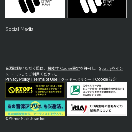
Social Media
音源試聴いただく際は、
機能性 Cookie設定
を許可し、
Spotifyをイン
ストール
してご利用ください。
Privacy Policy
|
Terms of Use
|
クッキーポリシー
|
Cookie 設定
© Warner Music Japan Inc.