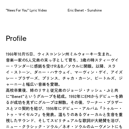
"News For You" Lyric Video
Eric Benet - Sunshine
Profile
1966年10月15日、ウィスコンシン州ミルウォーキー生まれ。
音楽一家の5人兄弟の末っ子として育ち、3歳の時スティーヴイ
ー・ワンダーに感銘を受けR＆B／ソウルに開眼。以降、スラ
イ・ストーン、ダニー・ハサウェイ、マーヴィン・ゲイ、アイズ
レー・ブラザーズ、プリンス、チャカ・カーン、ビートルズ、ジ
ャーニーと幅広い音楽を愛聴。
高校卒業後、姉のリサと従兄弟のジョージ・ナッシュ・Jrと共
に“Benet”というグループを結成。1992年にEMIからデビューを飾
るが成功を見ずにグループは解散。その後、ワーナー・ブラザー
スとソロ契約を結び、1996年にデビュー・アルバム『トゥルー・
トゥ・マイセルフ』を発表。温もりのあるヴォーカルと生音を重
視したサウンド、そしてスピリチュアルな歌詞が大絶賛を浴び、
ニュー・クラシック・ソウル／ネオ・ソウルのムーヴメントにも