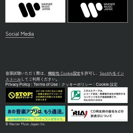
Social Media
音源試聴いただく際は、
機能性 Cookie設定
を許可し、
Spotifyをイン
ストール
してご利用ください。
Privacy Policy
|
Terms of Use
|
クッキーポリシー
|
Cookie 設定
© Warner Music Japan Inc.