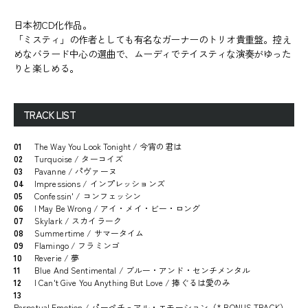
日本初CD化作品。
「ミスティ」の作者としても有名なガーナーのトリオ貴重盤。控え
めなバラード中心の選曲で、ムーディでテイスティな演奏がゆった
りと楽しめる。
TRACK LIST
01
The Way You Look Tonight / 今宵の君は
02
Turquoise / ターコイズ
03
Pavanne / パヴァーヌ
04
Impressions / インプレッションズ
05
Confessin' / コンフェッシン
06
I May Be Wrong / アイ・メイ・ビー・ロング
07
Skylark / スカイラーク
08
Summertime / サマータイム
09
Flamingo / フラミンゴ
10
Reverie / 夢
11
Blue And Sentimental / ブルー・アンド・センチメンタル
12
I Can't Give You Anything But Love / 捧ぐるは愛のみ
13
Perpetual Emotion / パーペチュアル・エモーション（* BONUS TRACK）