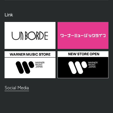
Link
Social Media