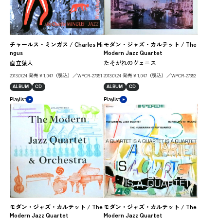
チャールス・ミンガス / Charles Mi
モダン・ジャズ・カルテット / The
ジョ
ngus
Modern Jazz Quartet
an
直立猿人
たそがれのヴェニス
オ
2013.07.24 発売￥1,047（税込）／WPCR-27351
2013.07.24 発売￥1,047（税込）／WPCR-27352
201
ALBUM
CD
ALBUM
CD
AL
Playlist
Playlist
Play
モダン・ジャズ・カルテット / The
モダン・ジャズ・カルテット / The
War
Modern Jazz Quartet
Modern Jazz Quartet
パ