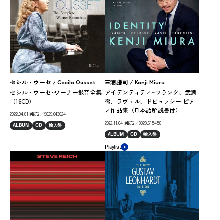
セシル・ウーセ / Cecile Ousset
三浦謙司 / Kenji Miura
アレ
re 
セシル・ウーセ~ワーナー録音全集
アイデンティティ~フランク、武満
シ
（16CD）
徹、ラヴェル、ドビュッシー:ピア
ノ作品集（日本語解説書付）
2022
2022.04.01 発売／9029.643624
2022.11.04 発売／9029.615458
AL
ALBUM
CD
輸入盤
ALBUM
CD
輸入盤
Play
Playlist