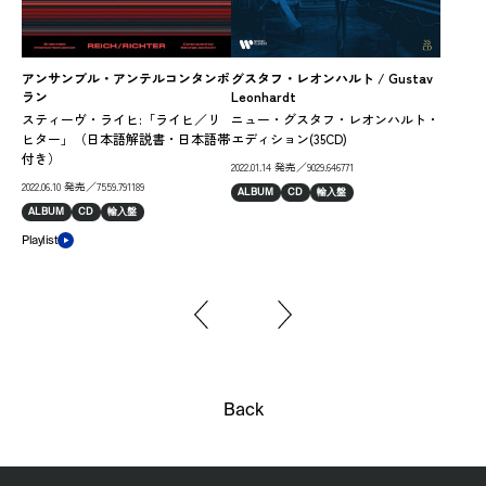
ヴィ
アンサンブル・アンテルコンタンポ
グスタフ・レオンハルト / Gustav
ラン
Leonhardt
ベ
スティーヴ・ライヒ:「ライヒ／リ
ニュー・グスタフ・レオンハルト・
ー
ヒター」（日本語解説書・日本語帯
エディション(35CD)
説
付き）
2022.01.14 発売／9029.646771
2022
2022.06.10 発売／7559.791189
ALBUM
CD
輸入盤
AL
ALBUM
CD
輸入盤
Play
Playlist
Back