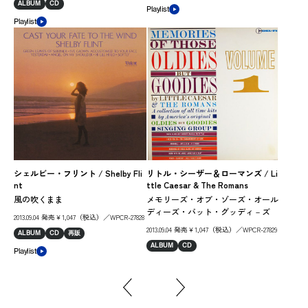
ALBUM
CD
Playlist
Play
Playlist
ヤン
asc
シェルビー・フリント / Shelby Fli
リトル・シーザー＆ローマンズ / Li
nt
ttle Caesar & The Romans
グ
風の吹くまま
メモリーズ・オブ・ゾーズ・オール
201
ディーズ・バット・グッディ－ズ
2013.09.04 発売￥1,047（税込）／WPCR-27828
AL
2013.09.04 発売￥1,047（税込）／WPCR-27829
ALBUM
CD
再販
Play
ALBUM
CD
Playlist