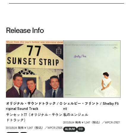
Release Info
オリジナル・サウンドトラック / O
シェルビー・フリント / Shelby Fli
ジョ
riginal Sound Track
nt
me
サンセット77（オリジナル・サウン
私のエンジェル
内
ドトラック）
2013.09.04 発売￥1,047（税込）／WPCR-27827
201
2013.09.04 発売￥1,047（税込）／WPCR-27826
ALBUM
CD
AL