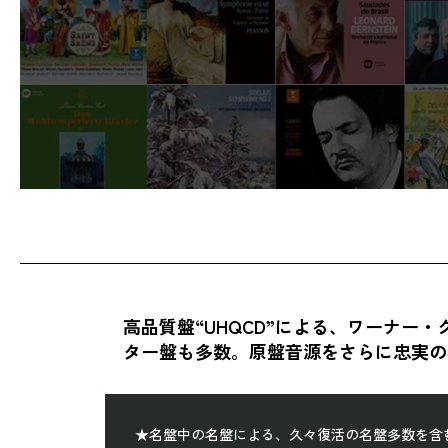
高品質盤“UHQCD”による、ワーナー
ター盤も多数。原盤音源をさらに忠実の
★名盤中の名盤による、久々復活の名盤多数を含