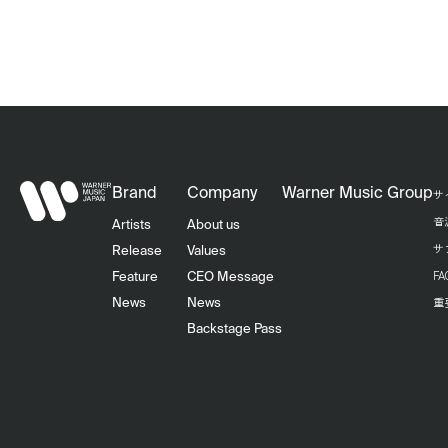
Brand
Company
Warner Music Group
サ
音
Artists
About us
サ
Release
Values
F
Feature
CEO Message
重
News
News
Backstage Pass