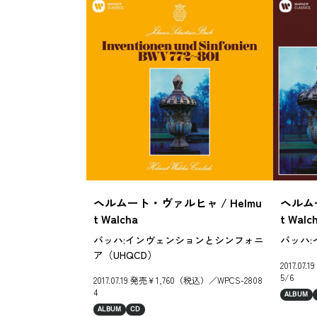
ヘルムート・ヴァルヒャ / Helmu
ヘルムー
t Walcha
t Walc
バッハ:インヴェンションとシンフォニ
バッハ:
ア（UHQCD）
2017.07
5/6
2017.07.19 発売￥1,760（税込）／WPCS-2808
4
ALBUM
ALBUM
CD