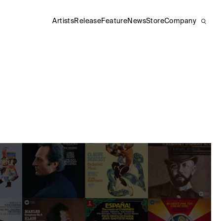
Artists
Release
Feature
News
Store
Company