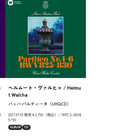
u
ヘルムート・ヴァルヒャ / Helmu
ヘルムート・ヴァ
t Walcha
t Walcha
バッハ:パルティータ（UHQCD）
バッハ:パルティ
協奏曲、半音階的
8
2017.07.19 発売￥2,750（税込）／WPCS-2808
QCD）
9/90
2017.07.19 発売￥1
ALBUM
CD
ALBUM
CD