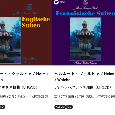
ト・ヴァルヒャ / Helmu
ヘルムート・ヴァルヒャ / Helm
ha
t Walcha
イギリス組曲（UHQCD）
J.S.バッハ:フランス組曲（UHQCD）
.19 発売￥2,750（税込）／WPCS-2808
2017.07.19 発売￥2,750（税込）／WPCS-280
7/8
CD
ALBUM
CD