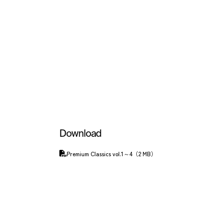
Download
Premium Classics vol.1～4（2 MB）