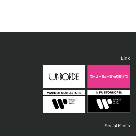
Link
Social Media