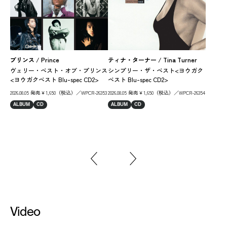
プリンス / Prince
ティナ・ターナー / Tina Turner
ヴェリー・ベスト・オブ・プリンス
シンプリー・ザ・ベスト<ヨウガク
ブラ
<ヨウガクベスト Blu-spec CD2>
ベスト Blu-spec CD2>
ベ
2026.08.05 発売￥1,650（税込）／WPCR-26353
2026.08.05 発売￥1,650（税込）／WPCR-26354
ガク
ALBUM
CD
ALBUM
CD
202
AL
Video