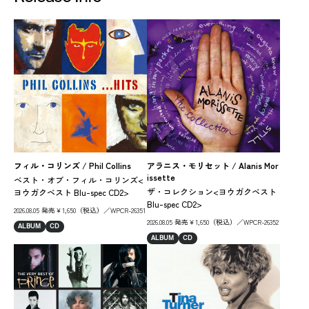
フィル・コリンズ / Phil Collins
アラニス・モリセット / Alanis Mor
ザ・
issette
ベスト・オブ・フィル・コリンズ<
ド
ザ・コレクション<ヨウガクベスト
ヨウガクベスト Blu-spec CD2>
ー
Blu-spec CD2>
ト B
2026.08.05 発売￥1,650（税込）／WPCR-26351
2026.08.05 発売￥1,650（税込）／WPCR-26352
202
ALBUM
CD
ALBUM
CD
AL