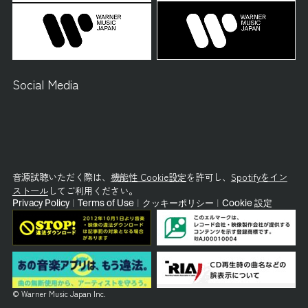
Social Media
音源試聴いただく際は、
機能性 Cookie設定
を許可し、
Spotifyをイン
ストール
してご利用ください。
Privacy Policy
|
Terms of Use
|
クッキーポリシー
|
Cookie 設定
© Warner Music Japan Inc.