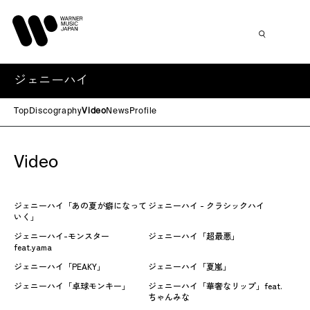
ジェニーハイ
Top
Discography
Video
News
Profile
Video
ジェニーハイ「あの夏が癖になって
ジェニーハイ - クラシックハイ
いく」
ジェニーハイ-モンスター
ジェニーハイ「超最悪」
feat.yama
ジェニーハイ「PEAKY」
ジェニーハイ「夏嵐」
ジェニーハイ「卓球モンキー」
ジェニーハイ「華奢なリップ」feat.
ちゃんみな