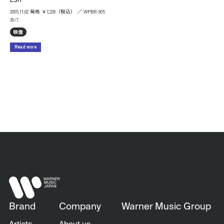
2005.11.02 発売 ￥7,228（税込） ／ WPBR-905
30/1
映像
Read more
Brand
Company
Warner Music Group