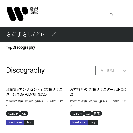
さだまさし/グレープ
Top
Discography
Discography
私花集<アンソロジィ> (2016リマス
わすれもの(2016リマスター/UHQC
ター)<MQA-CD/UHQCD>
D)
2019.08.07 発売 ￥3,080（税込） ／ WPCL-1307
2016.12.07 発売 ￥2,200（税込） ／ WPCL-124
5
81
ALBUM
CD
ALBUM
CD
再販
Read more
Buy
Read more
Buy