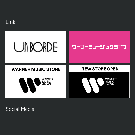
Link
Social Media