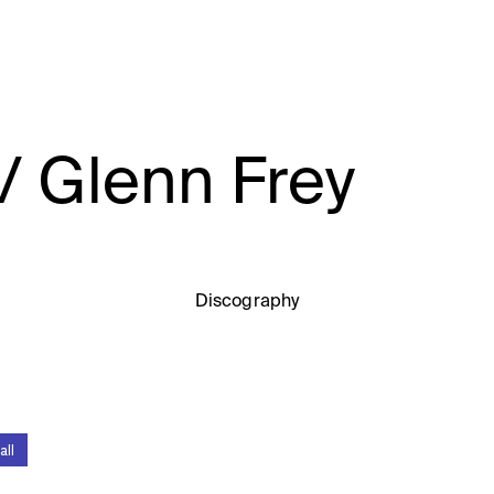
lenn Frey
Discography
all