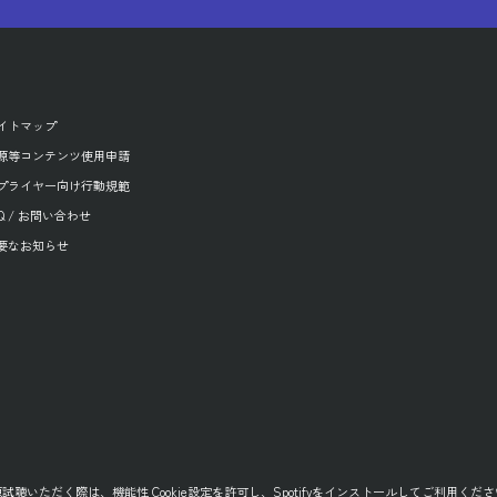
イトマップ
源等コンテンツ使用申請
プライヤー向け行動規範
AQ / お問い合わせ
要なお知らせ
源試聴いただく際は、
機能性 Cookie設定
を許可し、
Spotifyをインストール
してご利用くださ