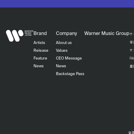
Brand
Company
Warner Music Group
サ
音
Artists
About us
サ
Release
Values
F
Feature
CEO Message
重
News
News
Backstage Pass
音