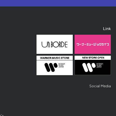
Link
Social Media
い。