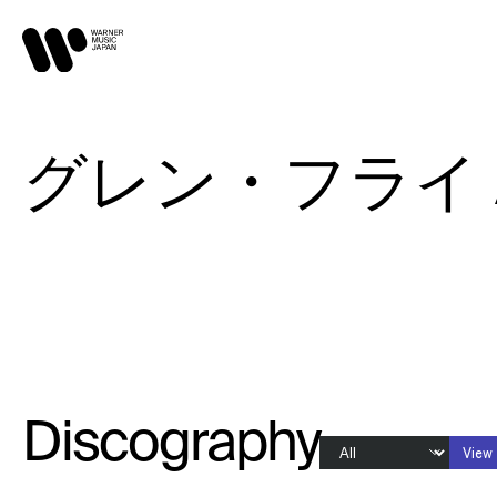
グレン・フライ / G
Discography
View 