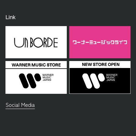
Link
Social Media